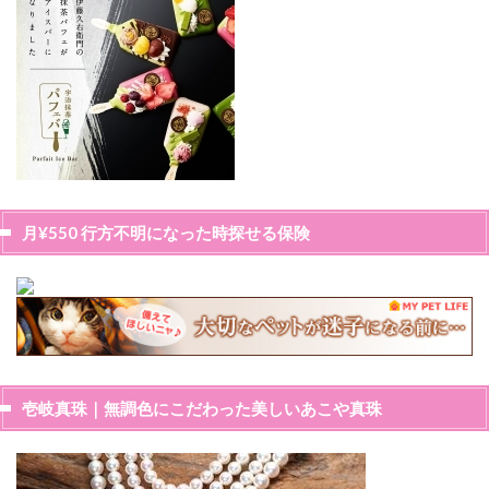
月¥550 行方不明になった時探せる保険
壱岐真珠｜無調色にこだわった美しいあこや真珠