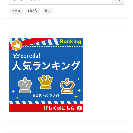
うさぎ
飼い方
室内