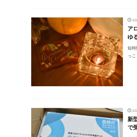
20
ア
ゆ
短時
っこ
20
新
で