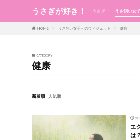
うさぎが好き！
うさぎ
うさ飼い女
うさぎの生態のこと
うさぎの食事
うさ用品
グルーミング
ケガ
今日のうさ
衣
食
住まい・暮
コスメ
健康
お稽古・レ
ギフト
日本のもの
風水
未分類
HOME
うさ飼い女子へのウィジェット
健康
CATEGORY
健康
新着順
人気順
20
エ
は