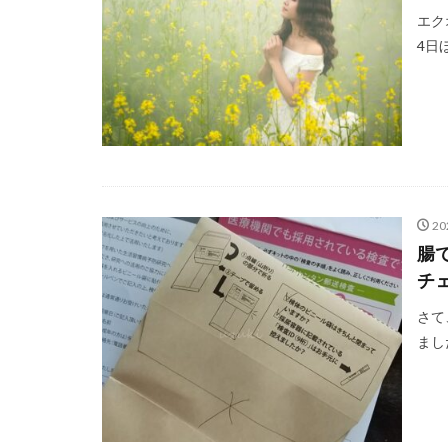
エク
4日
20
腸
チ
さて
まし