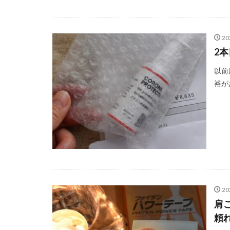
20
2
以前
裕が
20
肩
頼