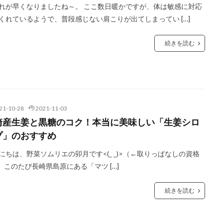
れが早くなりましたね～。 ここ数日暖かですが、体は敏感に対応
くれているようで、普段感じない肩こりが出てしまってい […]
続きを読む
21-10-28
2021-11-03
崎産生姜と黒糖のコク！本当に美味しい「生姜シロ
プ」のおすすめ
にちは、野菜ソムリエの卯月です<(_ _)>（←取りっぱなしの資格
） このたび長崎県島原にある「マツ […]
続きを読む