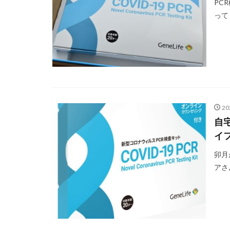
PC
って
20
自
イ
卯月
アさ