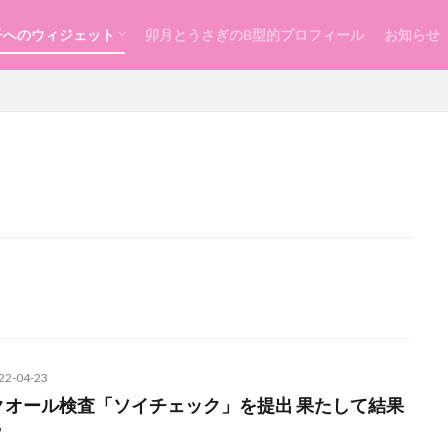
子へのウィジェット
卯月とうさぎのB型的プロフィール
お知らせ
らし
ッスン
づくり
22-04-23
クオール検査「ソイチェック」を提出 果たして結果
？