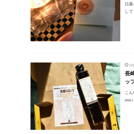
日暮
して
20
長
ッ
こん
ww