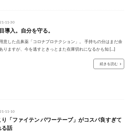
21-11-30
本目導入。自分を守る。
用意した点鼻薬「コロナプロテクション」。 手持ちの分はまだ余
ありますが、今を逃すときっとまた在庫切れになるかも知 […]
続きを読む
21-11-10
こり「ファイテン パワーテープ」がコスパ良すぎて
れる話