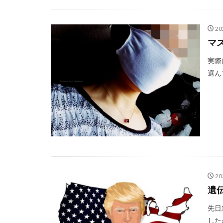
20
マ
実際
選ん
20
遺
先日
した