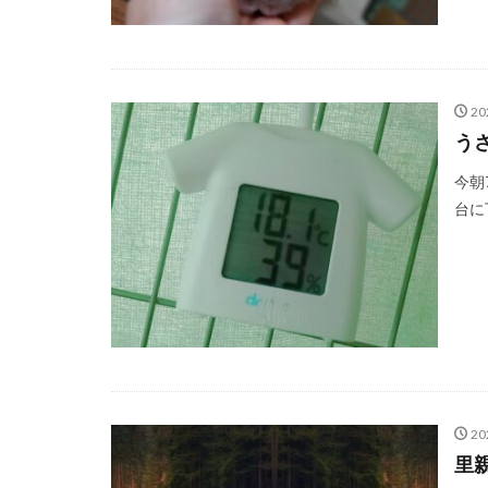
20
う
今朝
台に
20
里