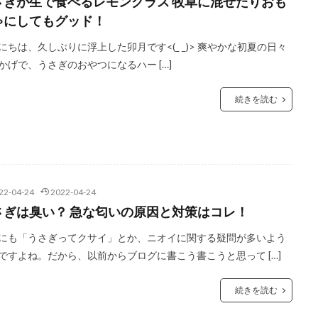
さぎが生で食べるレモングラス 牧草に混ぜたりおも
ゃにしてもグッド！
にちは、久しぶりに浮上した卯月です<(_ _)> 爽やかな初夏の日々
かげで、うさぎのおやつになるハー […]
続きを読む
22-04-24
2022-04-24
さぎは臭い？ 急な匂いの原因と対策はコレ！
にも「うさぎってクサイ」とか、ニオイに関する疑問が多いよう
ですよね。だから、以前からブログに書こう書こうと思って […]
続きを読む