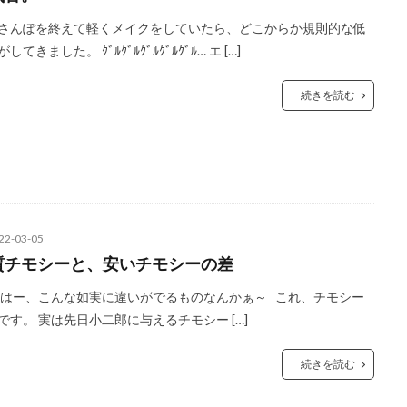
さんぽを終えて軽くメイクをしていたら、どこからか規則的な低
してきました。 ｸﾞﾙｸﾞﾙｸﾞﾙｸﾞﾙｸﾞﾙ… エ […]
続きを読む
22-03-05
質チモシーと、安いチモシーの差
 はー、こんな如実に違いがでるものなんかぁ～ これ、チモシー
です。 実は先日小二郎に与えるチモシー […]
続きを読む