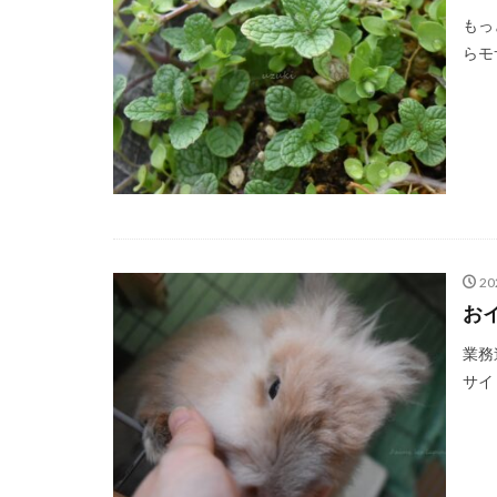
もっ
らモ
20
お
業務
サイ