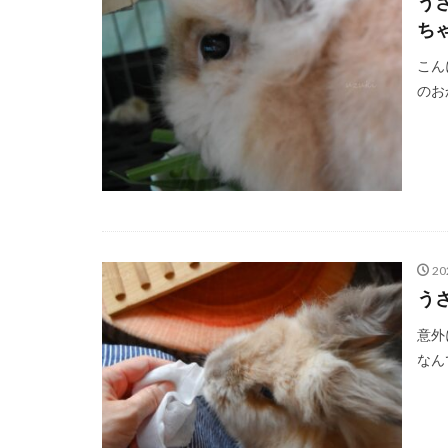
う
ち
こん
のお
20
う
意外
なん