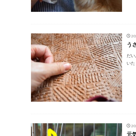
20
う
だい
いた
20
元