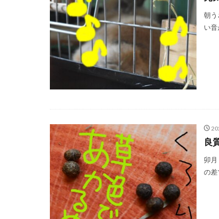
朝う
い音が
20
良
卯月
の差