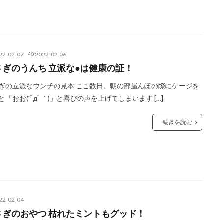
22-02-07
2022-02-06
さぎのうんち 立派な●は健康の証！
ぎの立派なウンチの見本 ここ数日、朝の部屋んぽの際にケージを
と「おお(´ﾟдﾟ｀)」と喜びの声を上げてしまいます […]
続きを読む
22-02-04
さぎのおやつ 枯れたミントもグッド！