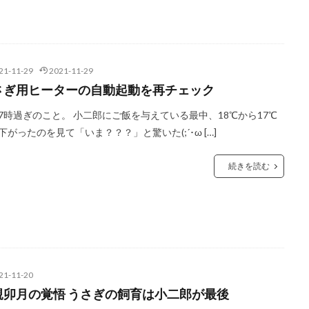
21-11-29
2021-11-29
さぎ用ヒーターの自動起動を再チェック
7時過ぎのこと。 小二郎にご飯を与えている最中、18℃から17℃
下がったのを見て「いま？？？」と驚いた(;´･ω […]
続きを読む
21-11-20
親卯月の覚悟 うさぎの飼育は小二郎が最後