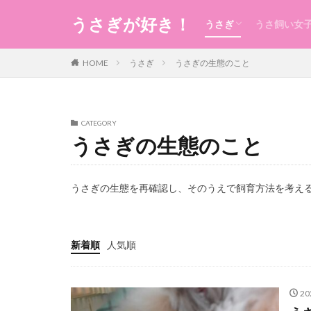
うさぎが好き！
うさぎ
うさ飼い女
うさぎの生態のこと
うさぎの食事
うさ用品
グルーミング
ケガ
今日のうさ
衣
食
住まい・暮
コスメ
健康
お稽古・レ
ギフト
日本のもの
風水
未分類
HOME
うさぎ
うさぎの生態のこと
CATEGORY
うさぎの生態のこと
うさぎの生態を再確認し、そのうえで飼育方法を考え
新着順
人気順
20