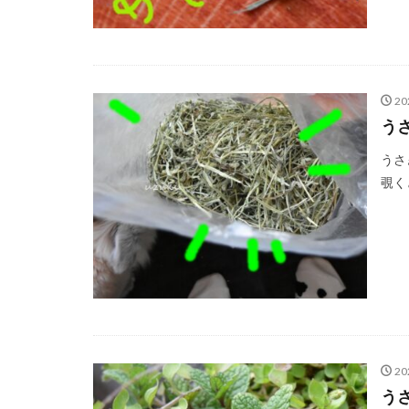
20
う
うさ
覗く
20
う