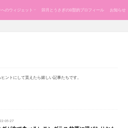
子へのウィジェット
卯月とうさぎのB型的プロフィール
お知らせ
らし
ッスン
づくり
るヒントにして貰えたら嬉しい記事たちです。
22-05-27