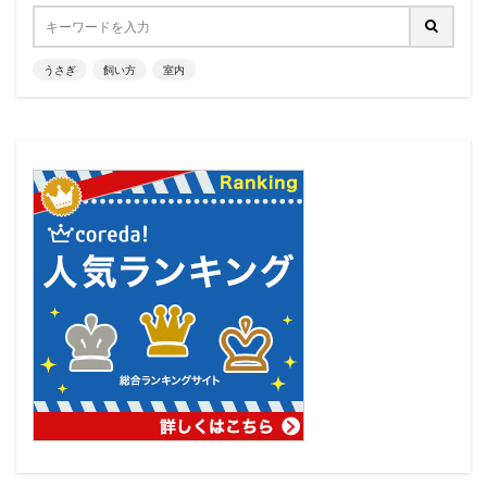
うさぎ
飼い方
室内