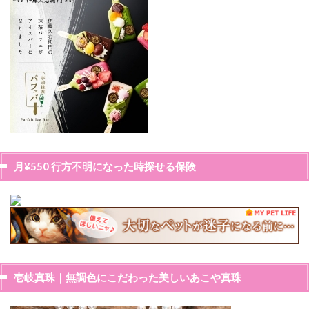
月¥550 行方不明になった時探せる保険
壱岐真珠｜無調色にこだわった美しいあこや真珠