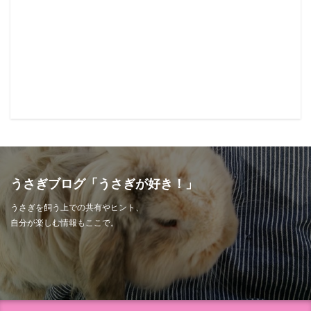
うさぎブログ「うさぎが好き！」
うさぎを飼う上での共有やヒント、
自分が楽しむ情報もここで。