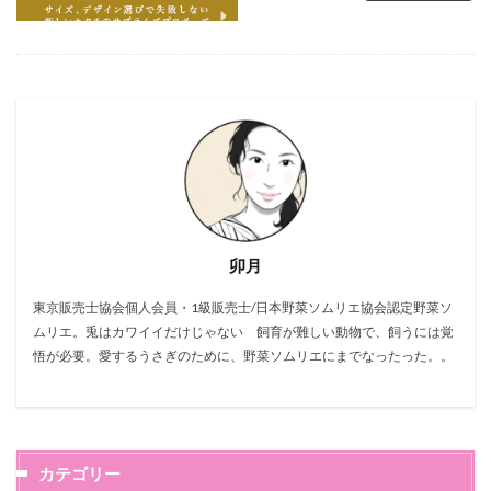
卯月
東京販売士協会個人会員・1級販売士/日本野菜ソムリエ協会認定野菜ソ
ムリエ。兎はカワイイだけじゃない 飼育が難しい動物で、飼うには覚
悟が必要。愛するうさぎのために、野菜ソムリエにまでなったった。。
カテゴリー