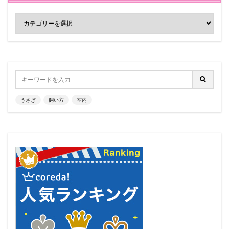
うさぎ
飼い方
室内