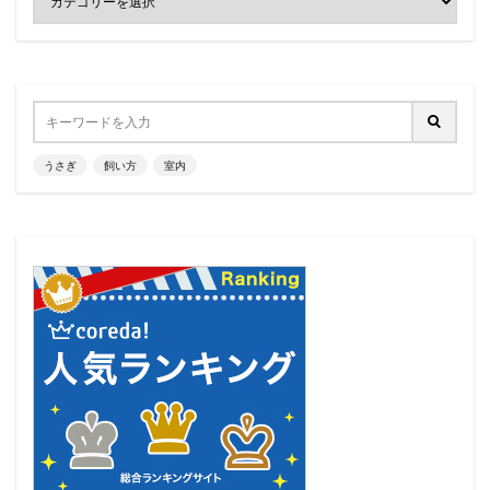
うさぎ
飼い方
室内