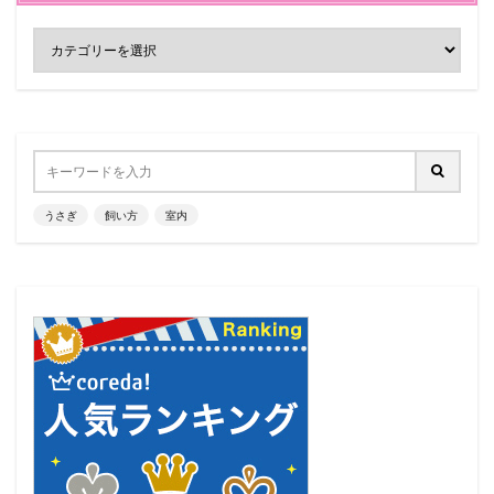
うさぎ
飼い方
室内