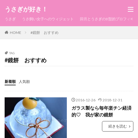
うさぎが好き！
うさぎ
うさ飼い女子へのウィジェット
卯月とうさぎのB型的プロフィール
HOME
#鏡餅 おすすめ
TAG
#鏡餅 おすすめ
新着順
人気順
2016-12-26
2018-12-31
ガラス製なら毎年楽チン経済
的♡ 我が家の鏡餅
続きを読む