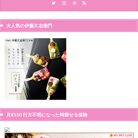
大人気の伊藤久右衛門
月¥550 行方不明になった時探せる保険