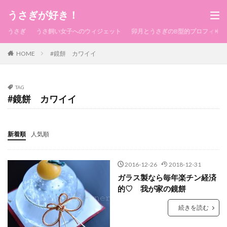
うさぎが好き！
うさぎ
うさ飼い女子へのウィジェット
卯月とうさぎのB型的プロフィール
HOME
#鏡餅 カワイイ
TAG
#鏡餅 カワイイ
新着順
人気順
2016-12-26
2018-12-31
ガラス製なら毎年楽チン経済
的♡ 我が家の鏡餅
続きを読む