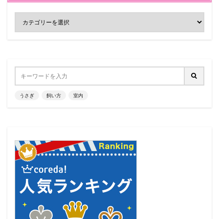
うさぎ
飼い方
室内