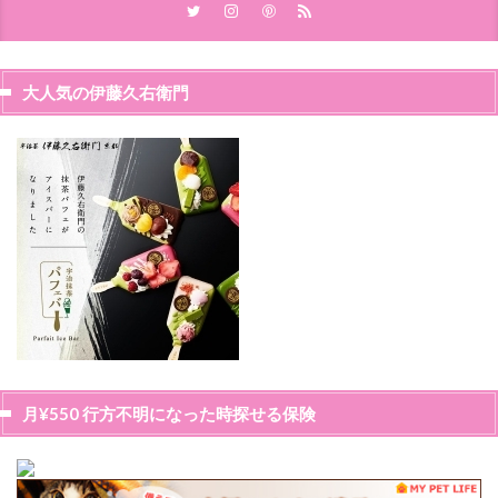
大人気の伊藤久右衛門
月¥550 行方不明になった時探せる保険