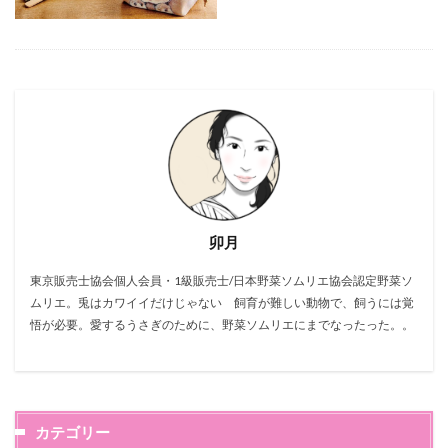
卯月
東京販売士協会個人会員・1級販売士/日本野菜ソムリエ協会認定野菜ソ
ムリエ。兎はカワイイだけじゃない 飼育が難しい動物で、飼うには覚
悟が必要。愛するうさぎのために、野菜ソムリエにまでなったった。。
カテゴリー