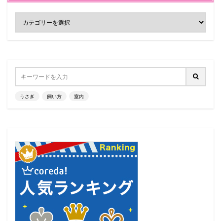
うさぎ
飼い方
室内