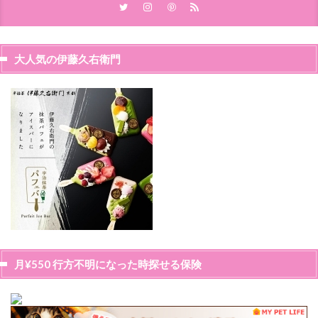
大人気の伊藤久右衛門
月¥550 行方不明になった時探せる保険