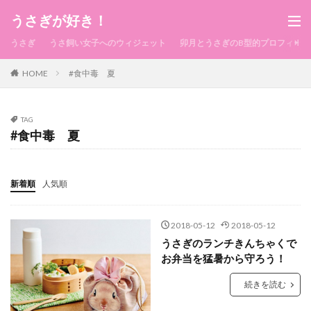
うさぎが好き！
うさぎ
うさ飼い女子へのウィジェット
卯月とうさぎのB型的プロフィール
HOME
#食中毒 夏
TAG
#食中毒 夏
新着順
人気順
2018-05-12
2018-05-12
うさぎのランチきんちゃくで
お弁当を猛暑から守ろう！
続きを読む