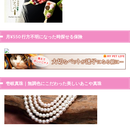
月¥550 行方不明になった時探せる保険
壱岐真珠｜無調色にこだわった美しいあこや真珠