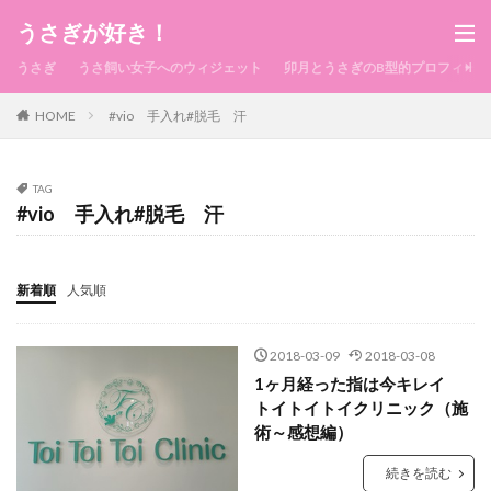
うさぎが好き！
うさぎ
うさ飼い女子へのウィジェット
卯月とうさぎのB型的プロフィール
HOME
#vio 手入れ#脱毛 汗
TAG
#vio 手入れ#脱毛 汗
新着順
人気順
2018-03-09
2018-03-08
1ヶ月経った指は今キレイ
トイトイトイクリニック（施
術～感想編）
続きを読む