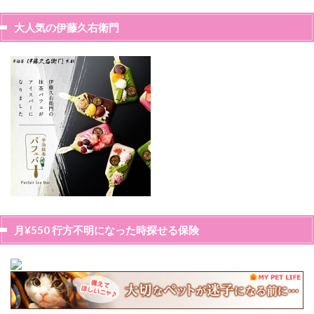
大人気の伊藤久右衛門
月¥550 行方不明になった時探せる保険