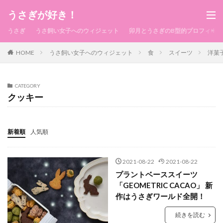
うさぎが好き！
うさぎ
うさ飼い女子へのウィジェット
卯月とうさぎのB型的プロフィール
HOME
うさ飼い女子へのウィジェット
食
スイーツ
洋菓
CATEGORY
クッキー
新着順
人気順
2021-08-22
2021-08-22
プラントベーススイーツ
「GEOMETRIC CACAO」 新
作はうさぎワールド全開！
続きを読む