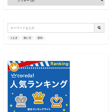
うさぎ
飼い方
室内