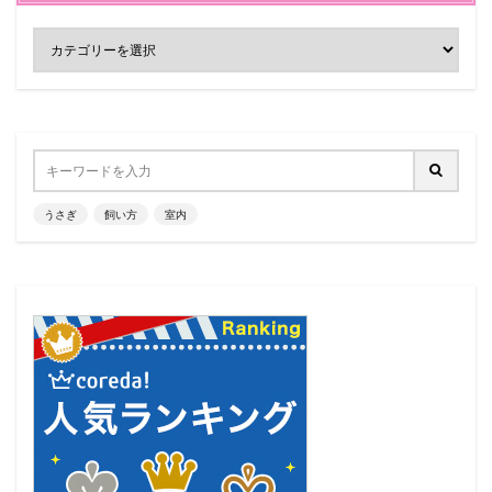
うさぎ
飼い方
室内