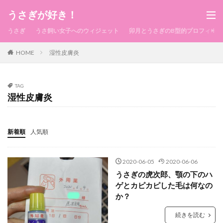
うさぎが好き！
うさぎ
うさ飼い女子へのウィジェット
卯月とうさぎのB型的プロフィール
HOME
湿性皮膚炎
TAG
湿性皮膚炎
新着順
人気順
2020-06-05
2020-06-06
うさぎの虎次郎、顎の下のハ
ゲとカピカピした毛は何なの
か？
続きを読む