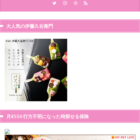
大人気の伊藤久右衛門
月¥550 行方不明になった時探せる保険