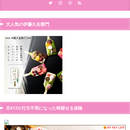
大人気の伊藤久右衛門
月¥550 行方不明になった時探せる保険