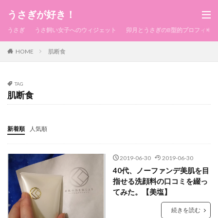
うさぎが好き！
うさぎ
うさ飼い女子へのウィジェット
卯月とうさぎのB型的プロフィール
HOME
肌断食
TAG
肌断食
新着順
人気順
2019-06-30
2019-06-30
40代、ノーファンデ美肌を目
指せる洗顔料の口コミを綴っ
てみた。【美塩】
続きを読む