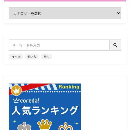
うさぎ
飼い方
室内