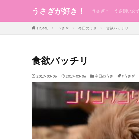
うさぎが好き！
うさぎ
うさ飼い女
うさぎの生態のこと
うさぎの食事
うさ用品
グルーミング
ケガ
今日のうさ
衣
食
住まい・暮
コスメ
健康
お稽古・レ
ギフト
日本のもの
風水
未分類
HOME
うさぎ
今日のうさ
食欲バッチリ
食欲バッチリ
2017-03-06
2017-03-06
今日のうさ
#うさぎ