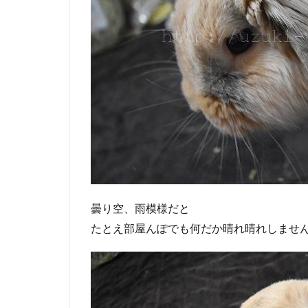
曇り空、雨模様だと
たとえ部屋んぽでも何だか晴れ晴れしませ