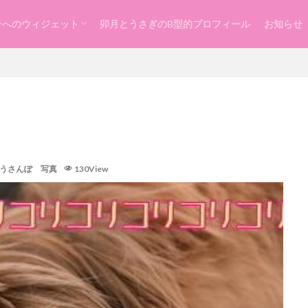
子へのウィジェット
卯月とうさぎのB型的プロフィール
お知らせ
らし
ッスン
づくり
 うさんぽ 写真
130View