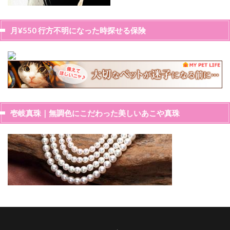
月¥550 行方不明になった時探せる保険
壱岐真珠｜無調色にこだわった美しいあこや真珠