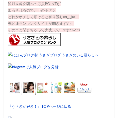
卯月＆虎次朗への応援POINTが
加点されるので、下のボタン
どれかポチして頂けると有り難しm(_ _)m！
兎関連ランキングサイトが開きますが、
そのまま閉じちゃって大丈夫でーす(*^ω^*)
『うさぎが好き！』TOPページに戻る