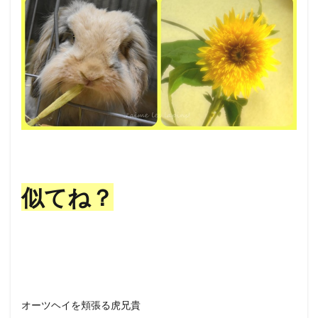
似てね？
オーツヘイを頬張る虎兄貴