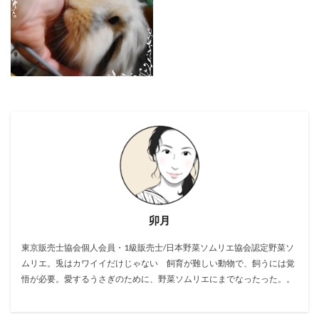
卯月
東京販売士協会個人会員・1級販売士/日本野菜ソムリエ協会認定野菜ソ
ムリエ。兎はカワイイだけじゃない 飼育が難しい動物で、飼うには覚
悟が必要。愛するうさぎのために、野菜ソムリエにまでなったった。。