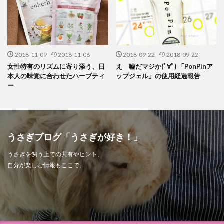
2018-11-09
2018-11-08
2018-09-22
2018-09-22
女性特有のリズムに寄り添う、日
え 嘘だマジか(ﾟ∀ﾟ) 「PonPinア
本人の味覚に合わせたハーブティ
ップジェル」の使用経過報告
ー
うさぎブログ「うさぎが好き！」
うさぎを飼う上での共有やヒント、
自分が楽しむ情報もここで。