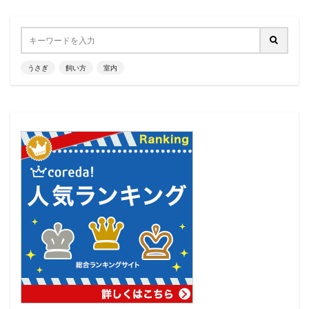
うさぎ
飼い方
室内