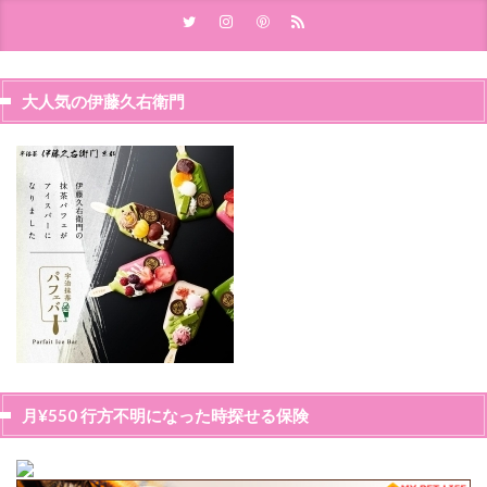
大人気の伊藤久右衛門
月¥550 行方不明になった時探せる保険