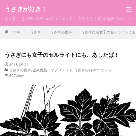
うさぎが好き！
うさぎ
うさ飼い女子へのウィジェット
卯月とうさぎのB型的プロフィール
HOME
うさぎ
うさぎの食事
うさぎにも女子のセルライトにも
うさぎにも女子のセルライトにも、あしたば！
2018-09-21
うさぎの食事
,
健康食品、サプリメント
,
うさぎのおやつ
,
ボディ
602View