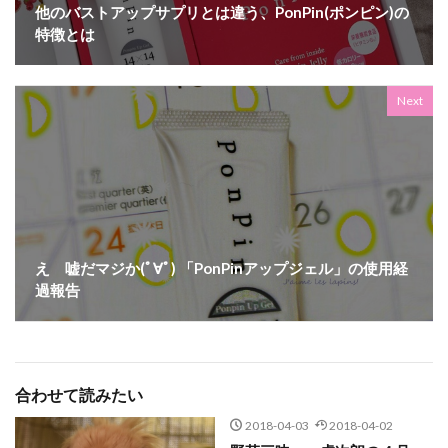
他のバストアップサプリとは違う、PonPin(ポンピン)の
特徴とは
Next
え 嘘だマジか(ﾟ∀ﾟ) 「PonPinアップジェル」の使用経
過報告
合わせて読みたい
2018-04-03
2018-04-02