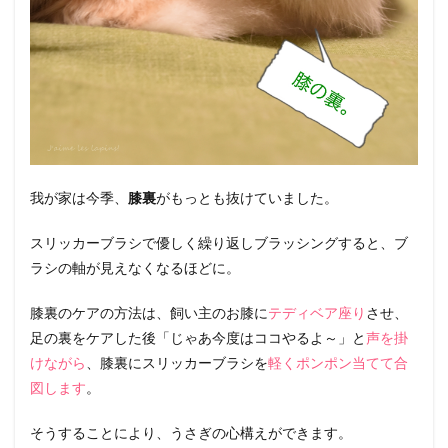
我が家は今季、
膝裏
がもっとも抜けていました。
スリッカーブラシで優しく繰り返しブラッシングすると、ブ
ラシの軸が見えなくなるほどに。
膝裏のケアの方法は、飼い主のお膝に
テディベア座り
させ、
足の裏をケアした後「じゃあ今度はココやるよ～」と
声を掛
けながら
、膝裏にスリッカーブラシを
軽くポンポン当てて合
図します
。
そうすることにより、うさぎの心構えができます。