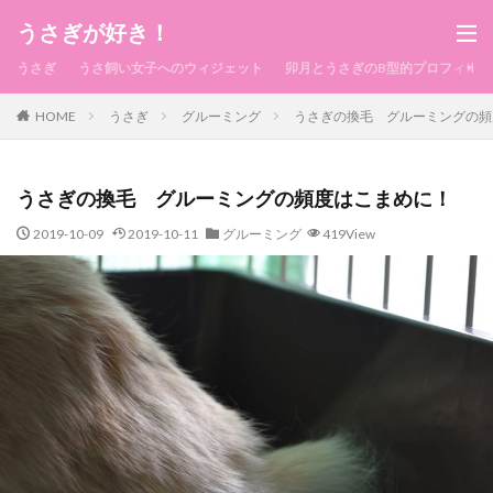
うさぎが好き！
うさぎ
うさ飼い女子へのウィジェット
卯月とうさぎのB型的プロフィール
HOME
うさぎ
グルーミング
うさぎの換毛 グルーミングの頻
うさぎの換毛 グルーミングの頻度はこまめに！
2019-10-09
2019-10-11
グルーミング
419View