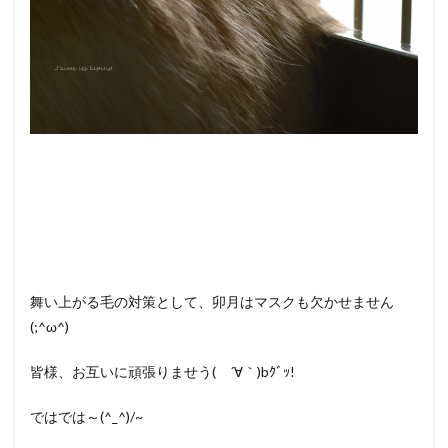
舞い上がる毛の対策として、卯月はマスクも欠かせません
(;^ω^)
皆様、お互いに頑張りませう( ´∀｀)bｸﾞｯ!
ではでは～(^_^)/~