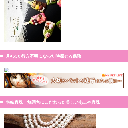
月¥550 行方不明になった時探せる保険
壱岐真珠｜無調色にこだわった美しいあこや真珠