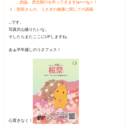
…勿論、虎次朗のを作ってきます(๑•̀ㅂ•́)و✧！
３：獣医さんの、うさぎの健康に関しての講義
…です。
写真沢山撮りたいな。
そしたらまたここにUPしますね。
あぁ半年越しのうさフェス！
心置きなく！