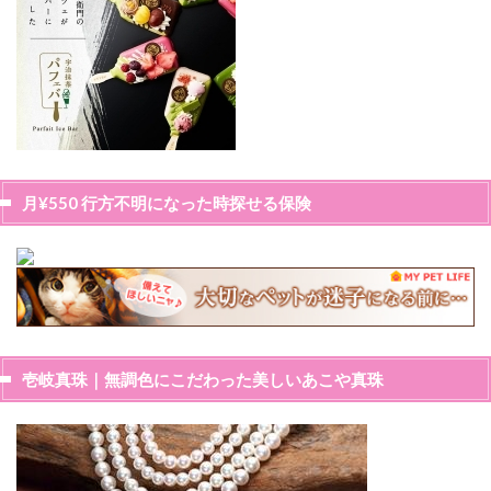
月¥550 行方不明になった時探せる保険
壱岐真珠｜無調色にこだわった美しいあこや真珠