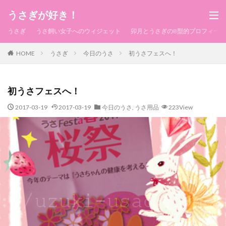
うさぎが好き！
うさぎ
うさ飼い女子へのウィジェット
卯月とうさぎのB型的プロフィール
HOME
うさぎ
今日のうさ
初うさフェスへ！
初うさフェスへ！
2017-03-19
2017-03-19
今日のうさ
,
うさ用品
223View