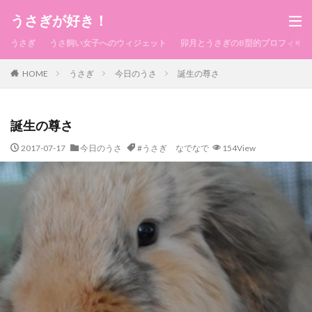
うさぎが好き！
うさぎ
うさ飼い女子へのウィジェット
卯月とうさぎのB型的プロフィール
HOME
うさぎ
今日のうさ
誕生の尊さ
誕生の尊さ
2017-07-17
今日のうさ
#うさぎ なでなで
154View