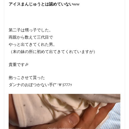
アイスまんじゅうとは認めていない
ww
第二子は甥っ子でした。
両親から数えて三代目で
やっと出てきてくれた男。
（末の妹の所に初めて出てきてくれていますが）
貴重です🎉
抱っこさせて貰った
ダンナのおぼつかない手(*´-∀-)ﾌﾌﾌｯ