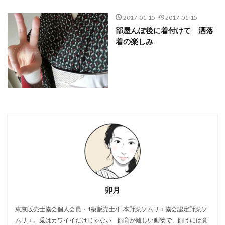
2017-01-15
2017-01-15
部屋んぽ後に着付けて 洒落
着の楽しみ
卯月
東京販売士協会個人会員・1級販売士/日本野菜ソムリエ協会認定野菜ソ
ムリエ。兎はカワイイだけじゃない 飼育が難しい動物で、飼うには覚