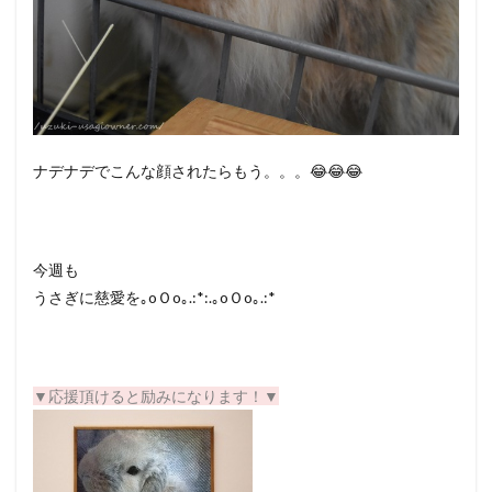
ナデナデでこんな顔されたらもう。。。😂😂😂
今週も
うさぎに慈愛を｡oＯo｡.:*:.｡oＯo｡.:*
▼応援頂けると励みになります！▼