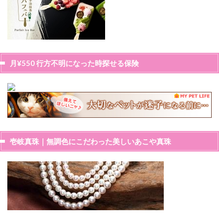
月¥550 行方不明になった時探せる保険
壱岐真珠｜無調色にこだわった美しいあこや真珠