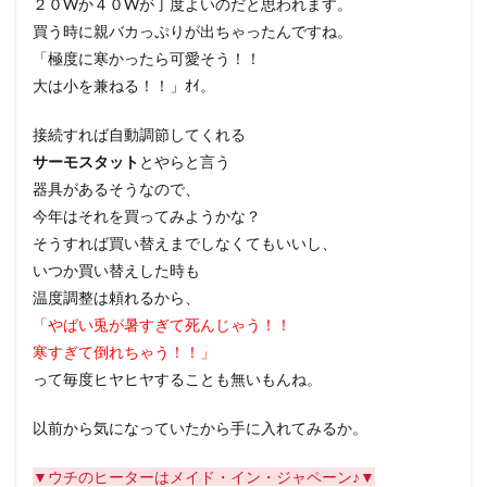
２０Wか４０Wが丁度よいのだと思われます。
買う時に親バカっぷりが出ちゃったんですね。
「極度に寒かったら可愛そう！！
大は小を兼ねる！！」ｵｲ。
接続すれば自動調節してくれる
サーモスタット
とやらと言う
器具があるそうなので、
今年はそれを買ってみようかな？
そうすれば買い替えまでしなくてもいいし、
いつか買い替えした時も
温度調整は頼れるから、
「やばい兎が暑すぎて死んじゃう！！
寒すぎて倒れちゃう！！」
って毎度ヒヤヒヤすることも無いもんね。
以前から気になっていたから手に入れてみるか。
▼ウチのヒーターはメイド・イン・ジャペーン♪▼