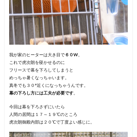
我が家のヒーターは大き目で
６０W
。
これで虎次朗を寝かせるのに
フリースで幕を下ろしてしまうと
めっちゃ暑くなっちゃいます。
真冬でも３０°近くになっちゃうんです。
幕の下ろし方には工夫が必要です
。
今回は幕を下ろさずにいたら
人間の居間は１７～１９℃のところ
虎次朗御殿内部は２０℃で丁度よい感じに。