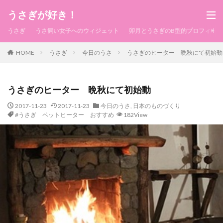
うさぎが好き！
うさぎ
うさ飼い女子へのウィジェット
卯月とうさぎのB型的プロフィール
HOME
うさぎ
今日のうさ
うさぎのヒーター 晩秋にて初始動
うさぎのヒーター 晩秋にて初始動
2017-11-23
2017-11-23
今日のうさ
,
日本のものづくり
#うさぎ ペットヒーター おすすめ
182View