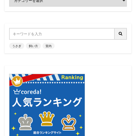
うさぎ
飼い方
室内