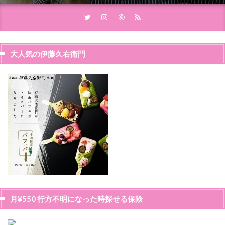
大人気の伊藤久右衛門
月¥550 行方不明になった時探せる保険