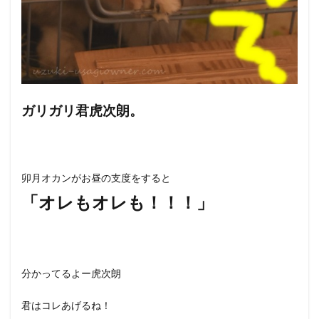
ガリガリ君虎次朗。
卯月オカンがお昼の支度をすると
「オレもオレも！！！」
分かってるよー虎次朗
君はコレあげるね！