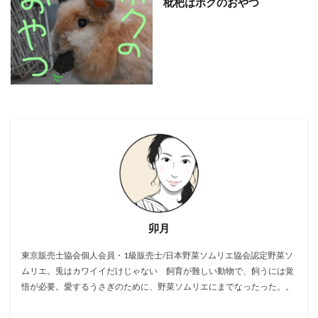
枇杷はボクのおやつ
卯月
東京販売士協会個人会員・1級販売士/日本野菜ソムリエ協会認定野菜ソ
ムリエ。兎はカワイイだけじゃない 飼育が難しい動物で、飼うには覚
悟が必要。愛するうさぎのために、野菜ソムリエにまでなったった。。