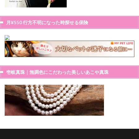
月¥550 行方不明になった時探せる保険
壱岐真珠｜無調色にこだわった美しいあこや真珠