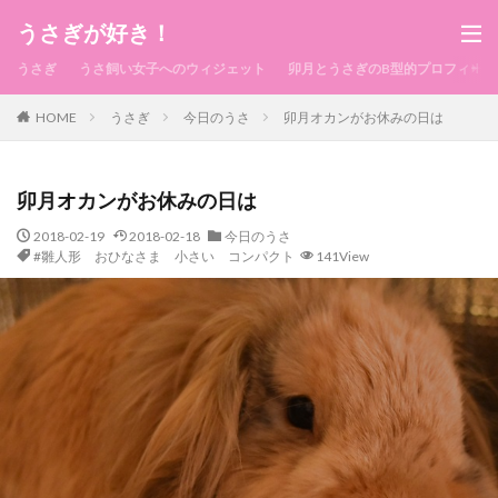
うさぎが好き！
うさぎ
うさ飼い女子へのウィジェット
卯月とうさぎのB型的プロフィール
HOME
うさぎ
今日のうさ
卯月オカンがお休みの日は
卯月オカンがお休みの日は
2018-02-19
2018-02-18
今日のうさ
#雛人形 おひなさま 小さい コンパクト
141View