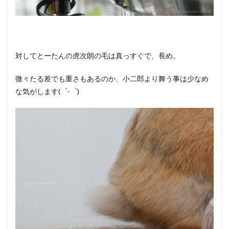
対してとーたんの虎次朗の毛は真っすぐで、長め。
微々たる差でも重さもあるのか、小二郎より舞う事は少なめ
な気がします(゜-゜)