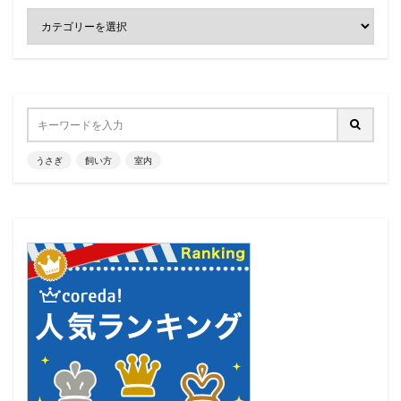
うさぎ
飼い方
室内