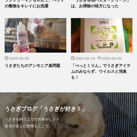
の敷物をキレイにお洗濯
は、お掃除の味方になった
2020-06-28
2020-02-24
2020-06-06
うさぎたちのアンモニア臭問題
「ぺっとくりん」でうさぎアイテ
ムのみならず、ウイルスと消臭
も！
うさぎブログ「うさぎが好き！」
うさぎを飼う上での共有やヒント、
自分が楽しむ情報もここで。