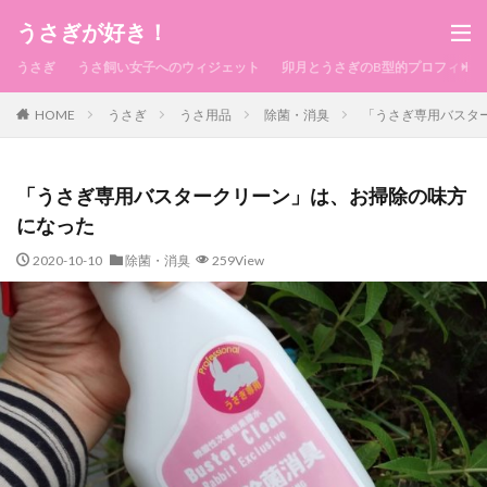
うさぎが好き！
うさぎ
うさ飼い女子へのウィジェット
卯月とうさぎのB型的プロフィール
HOME
うさぎ
うさ用品
除菌・消臭
「うさぎ専用バスタ
「うさぎ専用バスタークリーン」は、お掃除の味方
になった
2020-10-10
除菌・消臭
259View