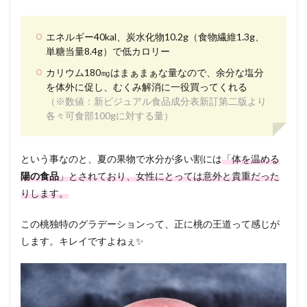
エネルギー40kal、炭水化物10.2g（食物繊維1.3g、
単糖当量8.4g）で低カロリー
カリウム180㎎はまぁまぁな量なので、余分な塩分
を体外に促し、むくみ解消に一役買ってくれる
（※数値：新ビジュアル食品成分表新訂第二版より
各々可食部100gに対する量）
という事なのと、夏の果物で水分が多い割には
「体を温める
陽の食品
」とされており、女性にとっては意外と貴重だった
りします。
この桃独特のグラデーションって、正に桃の王道って感じが
します。キレイですよねぇ✨