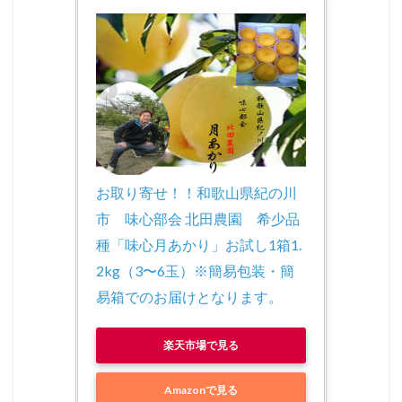
お取り寄せ！！和歌山県紀の川
市　味心部会 北田農園　希少品
種「味心月あかり」お試し1箱1.
2kg（3〜6玉）※簡易包装・簡
易箱でのお届けとなります。
楽天市場で見る
Amazonで見る