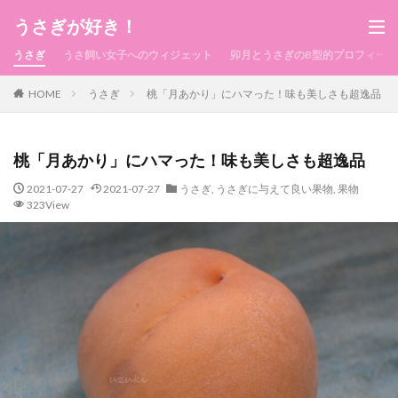
うさぎが好き！
うさぎ
うさ飼い女子へのウィジェット
卯月とうさぎのB型的プロフィール
HOME
うさぎ
桃「月あかり」にハマった！味も美しさも超逸品
桃「月あかり」にハマった！味も美しさも超逸品
2021-07-27
2021-07-27
うさぎ
,
うさぎに与えて良い果物
,
果物
323View