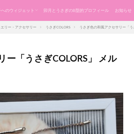
子へのウィジェット
卯月とうさぎのB型的プロフィール
お知らせ
らし
ッスン
づくり
ュエリー・アクセサリー
うさぎCOLORS
うさぎ色の和風アクセサリー「うさぎ
ー「うさぎCOLORS」 メル