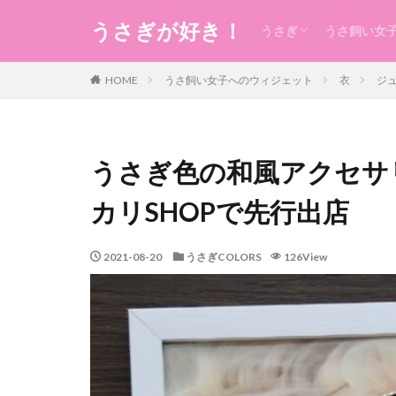
うさぎが好き！
うさぎ
うさ飼い女
うさぎの生態のこと
うさぎの食事
うさ用品
グルーミング
ケガ
今日のうさ
衣
食
住まい・暮
コスメ
健康
お稽古・レ
ギフト
日本のもの
風水
未分類
HOME
うさ飼い女子へのウィジェット
衣
ジ
うさぎ色の和風アクセサリ
カリSHOPで先行出店
2021-08-20
うさぎCOLORS
126View