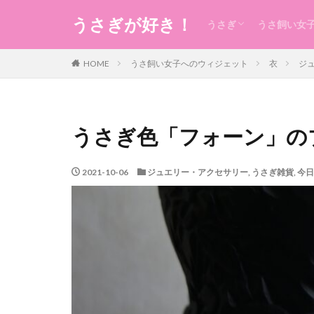
うさぎが好き！
うさぎ
うさ飼い女
うさぎの生態のこと
うさぎの食事
うさ用品
グルーミング
ケガ
今日のうさ
衣
食
住まい・暮
コスメ
健康
お稽古・レ
ギフト
日本のもの
風水
未分類
HOME
うさ飼い女子へのウィジェット
衣
ジ
うさぎ色「フォーン」の
2021-10-06
ジュエリー・アクセサリー
,
うさぎ雑貨
,
今日