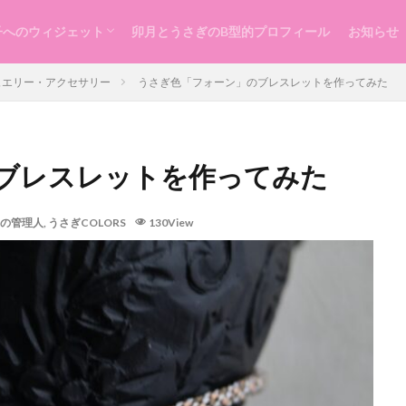
子へのウィジェット
卯月とうさぎのB型的プロフィール
お知らせ
らし
ッスン
づくり
ュエリー・アクセサリー
うさぎ色「フォーン」のブレスレットを作ってみた
ブレスレットを作ってみた
の管理人
,
うさぎCOLORS
130View