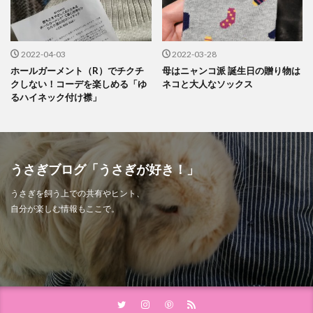
2022-04-03
2022-03-28
ホールガーメント（R）でチクチ
母はニャンコ派 誕生日の贈り物は
クしない！コーデを楽しめる「ゆ
ネコと大人なソックス
るハイネック付け襟」
うさぎブログ「うさぎが好き！」
うさぎを飼う上での共有やヒント、
自分が楽しむ情報もここで。