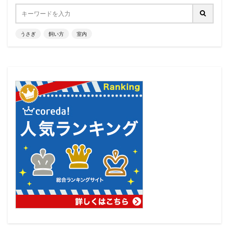
うさぎ
飼い方
室内