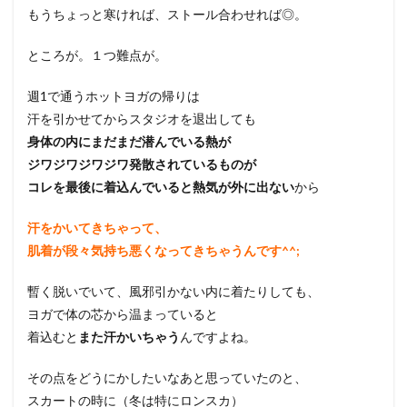
もうちょっと寒ければ、ストール合わせれば◎。
ところが。１つ難点が。
週1で通うホットヨガの帰りは
汗を引かせてからスタジオを退出しても
身体の内にまだまだ潜んでいる熱が
ジワジワジワジワ発散されているものが
コレを最後に着込んでいると熱気が外に出ない
から
汗をかいてきちゃって、
肌着が段々気持ち悪くなってきちゃうんです^^;
暫く脱いでいて、風邪引かない内に着たりしても、
ヨガで体の芯から温まっていると
着込むと
また汗かいちゃう
んですよね。
その点をどうにかしたいなあと思っていたのと、
スカートの時に（冬は特にロンスカ）