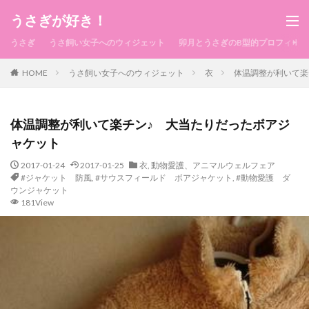
うさぎが好き！
うさぎ
うさ飼い女子へのウィジェット
卯月とうさぎのB型的プロフィール
HOME
うさ飼い女子へのウィジェット
衣
体温調整が利いて楽
体温調整が利いて楽チン♪ 大当たりだったボアジ
ャケット
2017-01-24
2017-01-25
衣
,
動物愛護、アニマルウェルフェア
#ジャケット 防風
,
#サウスフィールド ボアジャケット
,
#動物愛護 ダ
ウンジャケット
181View