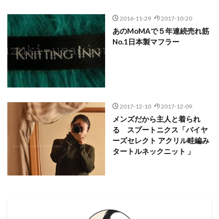
2016-11-29
2017-10-20
あのMoMAで５年連続売れ筋
No.1日本製マフラー
2017-12-10
2017-12-09
メンズだから主人と着られ
る スプートニクス「バイヤ
ーズセレクト アクリル畦編み
タートルネックニット 」