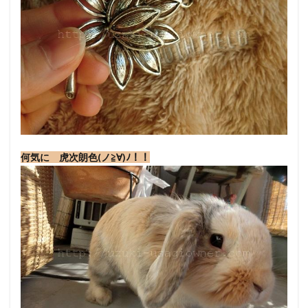
何気に 虎次朗色(ノ≧∀)ﾉ！！