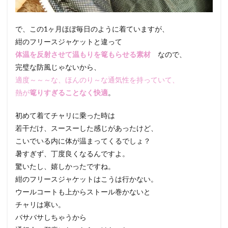
で、この1ヶ月ほぼ毎日のように着ていますが、
紺のフリースジャケットと違って
体温を反射させて温もりを篭もらせる素材
なので、
完璧な防風じゃないから、
適度～～～な、ほんのり～な通気性を持っていて、
熱が
篭りすぎることなく快適
。
初めて着てチャリに乗った時は
若干だけ、スースーした感じがあったけど、
こいでいる内に体が温まってくるでしょ？
暑すぎず、丁度良くなるんですよ。
驚いたし、嬉しかったですね。
紺のフリースジャケットはこうは行かない。
ウールコートも上からストール巻かないと
チャリは寒い。
バサバサしちゃうから