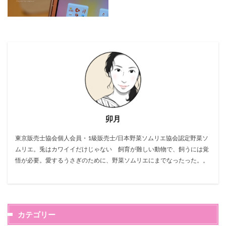
卯月
東京販売士協会個人会員・1級販売士/日本野菜ソムリエ協会認定野菜ソ
ムリエ。兎はカワイイだけじゃない 飼育が難しい動物で、飼うには覚
悟が必要。愛するうさぎのために、野菜ソムリエにまでなったった。。
カテゴリー