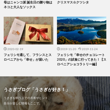
母はニャンコ派 誕生日の贈り物は
クリスマス☆クツシタ
ネコと大人なソックス
2020-02-19
2019-11-20
2019-11-24
フェリシモ通して、フランスとス
フェリシモ「幸せのチョコレート
ロベニアから「幸せ」が届いた
2020」の試食に行ってきた！【ス
ロベニアショコラトリー編】
うさぎブログ「うさぎが好き！」
うさぎを飼う上での共有やヒント、
自分が楽しむ情報もここで。