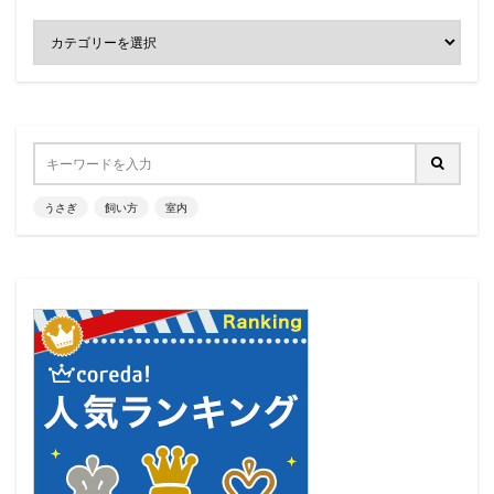
うさぎ
飼い方
室内