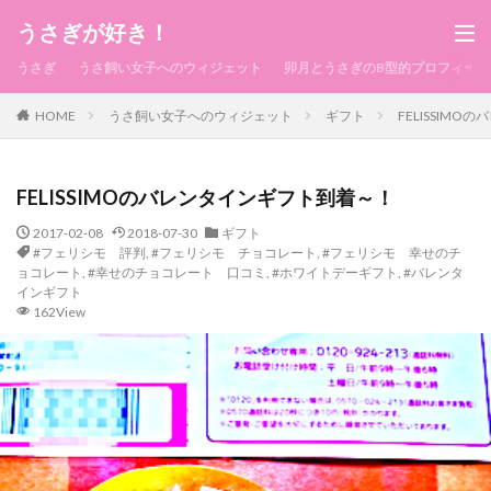
うさぎが好き！
うさぎ
うさ飼い女子へのウィジェット
卯月とうさぎのB型的プロフィール
HOME
うさ飼い女子へのウィジェット
ギフト
FELISSIM
FELISSIMOのバレンタインギフト到着～！
2017-02-08
2018-07-30
ギフト
#フェリシモ 評判
,
#フェリシモ チョコレート
,
#フェリシモ 幸せのチ
ョコレート
,
#幸せのチョコレート 口コミ
,
#ホワイトデーギフト
,
#バレンタ
インギフト
162View