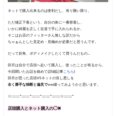
ネットで購入出来るのは便利だし、有り難い限り。
ただ補正下着という、自分の体に一番密着し、
いかに綺麗を正しく近道で手に入れられるか、
そこはお店のフィッターさん無しな訳だから
ちゃぁんとした見定め・見極めが必要だと思うんです。
だって折角、ボディメイクしたくて買うんだもの…
卯月は自分で店頭へ赴いて購入し、使ったことが有るから、
今回聞いたお話を絡めて(詳細記事
こちら
)
卯月が思った店頭VSネットの良し悪しを
全く勝手な独断と偏見で
ww綴ってみようかと思います。
☆:;;::;;:*:;;::;;:*:;;::;;:*:;;::;;:*:;;::;;:☆:;;::;;:*
店頭購入とネット購入の◯✖