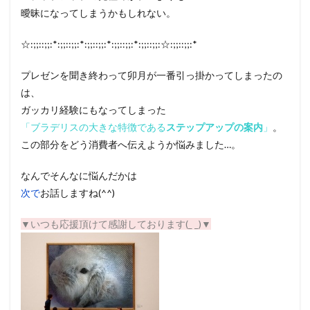
曖昧になってしまうかもしれない。
☆:;;::;;:*:;;::;;:*:;;::;;:*:;;::;;:*:;;::;;:☆:;;::;;:*
プレゼンを聞き終わって卯月が一番引っ掛かってしまったの
は、
ガッカリ経験にもなってしまった
「ブラデリスの大きな特徴である
ステップアップの案内
」
。
この部分をどう消費者へ伝えようか悩みました…。
なんでそんなに悩んだかは
次で
お話しますね(^^)
▼いつも応援頂けて感謝しております(_ _)▼