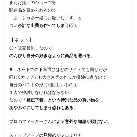
またお揃いのショーツ等
関連品を薦められるので、
「あ じゃあ一緒にお願いします」と
つい
余計な出費も作ってしまう
(弱)。
【ネット】
◯：販売員無しなので、
のんびり自分の好きなように商品を選べる
。
✖：ネットでの下着選びはどのサイトでも同じだが、
同じCカップでも大きさ等の作りが微妙に違うので
自分のバストの形に相応しいものを
１人で検討しなければならない。
なので
「補正下着」という特別な品の買い物を
あやふやにしてしまう恐れもある
。
プロのフィッターさんによる
意外な知恵が頂けない
。
ステップアップの見極めがプロよりも