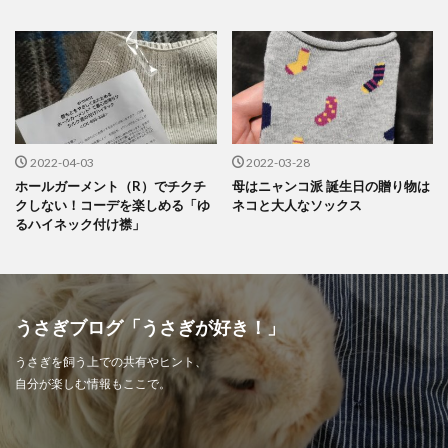
2022-04-03
2022-03-28
ホールガーメント（R）でチクチ
母はニャンコ派 誕生日の贈り物は
クしない！コーデを楽しめる「ゆ
ネコと大人なソックス
るハイネック付け襟」
うさぎブログ「うさぎが好き！」
うさぎを飼う上での共有やヒント、
自分が楽しむ情報もここで。