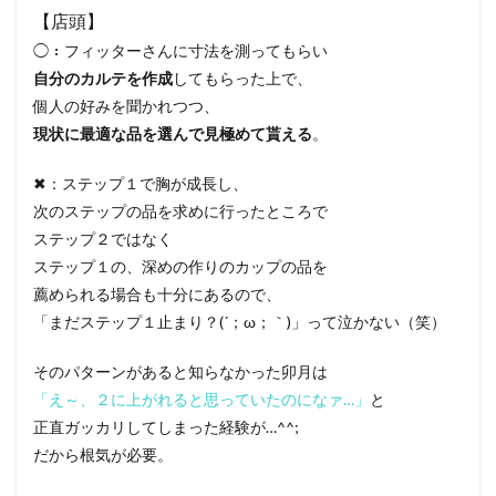
【店頭】
◯：フィッターさんに寸法を測ってもらい
自分のカルテを作成
してもらった上で、
個人の好みを聞かれつつ、
現状に最適な品を選んで見極めて貰える
。
✖：ステップ１で胸が成長し、
次のステップの品を求めに行ったところで
ステップ２ではなく
ステップ１の、深めの作りのカップの品を
薦められる場合も十分にあるので、
「まだステップ１止まり？(´；ω；｀)」って泣かない（笑）
そのパターンがあると知らなかった卯月は
「え～、２に上がれると思っていたのになァ…」
と
正直ガッカリしてしまった経験が…^^;
だから根気が必要。