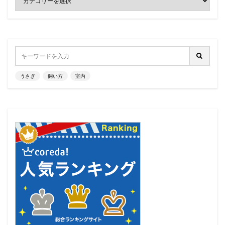
うさぎ
飼い方
室内