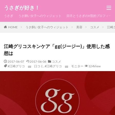
うさぎが好き！
うさぎ
うさ飼い女子へのウィジェット
卯月とうさぎのB型的プロフィール
HOME
うさ飼い女子へのウィジェット
美容
コスメ
江崎
江崎グリコスキンケア「gg(ジージー)」使用した感
想は
2017-06-07
2017-06-06
コスメ
#江崎グリコ gg 口コミ
,
#江崎グリコ gg モニター
124View