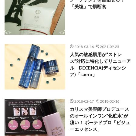
「美塩」で肌断食
2018-03-16
2021-09-25
人気の敏感肌用が“ストレ
ス”対応に特化してリニューア
ル DECENCIA(ディセンシ
ア)「saeru」
2018-02-17
2018-02-16
カリスマ美容師プロデュース
のオールインワン“化粧水”が
凄い！ ボーテドプロ「ビジュ
ーエッセンス」