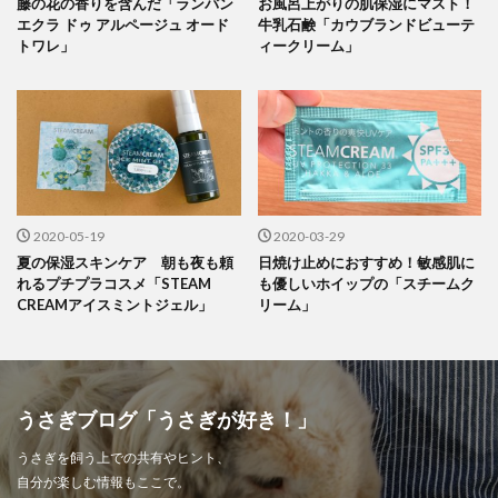
藤の花の香りを含んだ「ランバン
お風呂上がりの肌保湿にマスト！
エクラ ドゥ アルページュ オード
牛乳石鹸「カウブランドビューテ
トワレ」
ィークリーム」
2020-05-19
2020-03-29
夏の保湿スキンケア 朝も夜も頼
日焼け止めにおすすめ！敏感肌に
れるプチプラコスメ「STEAM
も優しいホイップの「スチームク
CREAMアイスミントジェル」
リーム」
うさぎブログ「うさぎが好き！」
うさぎを飼う上での共有やヒント、
自分が楽しむ情報もここで。