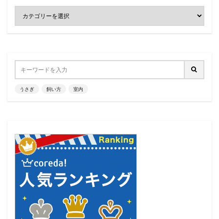
うさぎ
飼い方
室内