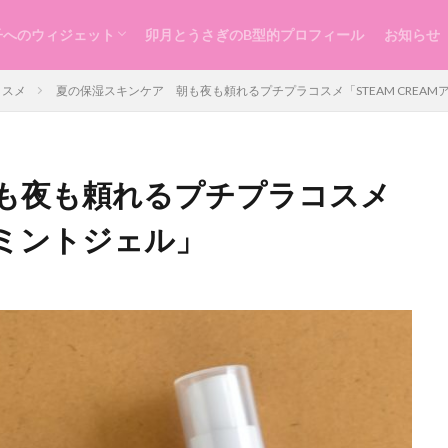
子へのウィジェット
卯月とうさぎのB型的プロフィール
お知らせ
らし
ッスン
づくり
コスメ
夏の保湿スキンケア 朝も夜も頼れるプチプラコスメ「STEAM CREA
も夜も頼れるプチプラコスメ
イスミントジェル」