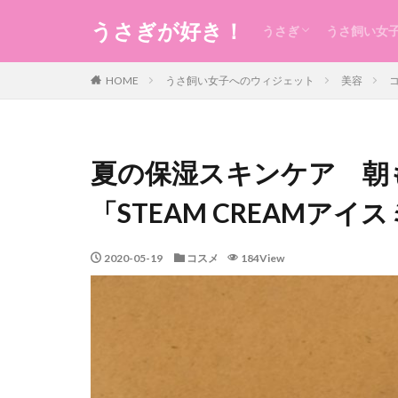
うさぎが好き！
うさぎ
うさ飼い女
うさぎの生態のこと
うさぎの食事
うさ用品
グルーミング
ケガ
今日のうさ
衣
食
住まい・暮
コスメ
健康
お稽古・レ
ギフト
日本のもの
風水
未分類
HOME
うさ飼い女子へのウィジェット
美容
夏の保湿スキンケア 朝
「STEAM CREAMア
2020-05-19
コスメ
184View