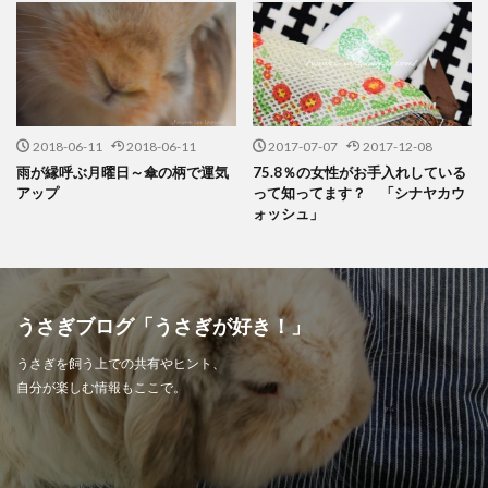
2018-06-11
2018-06-11
2017-07-07
2017-12-08
雨が縁呼ぶ月曜日～傘の柄で運気
75.8％の女性がお手入れしている
アップ
って知ってます？ 「シナヤカウ
ォッシュ」
うさぎブログ「うさぎが好き！」
うさぎを飼う上での共有やヒント、
自分が楽しむ情報もここで。