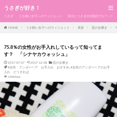
うさぎが好き！
うさぎ
うさ飼い女子へのウィジェット
卯月とうさぎのB型的プロフィール
HOME
うさ飼い女子へのウィジェット
美容
恋の女磨き
75.8％の女性がお手入れしているって知ってま
す？ 「シナヤカウォッシュ」
2017-07-07
2017-12-08
恋の女磨き
#女性 アンダーヘア お手入れ おすすめ
,
#女性のアンダーヘアのお手
入れ どうすれば
144View