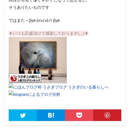
そうありたいものです
ではまた～βуё (o’ω’o)ﾉｼ βуё
▼いつも応援頂けて感謝しております(_ _)▼