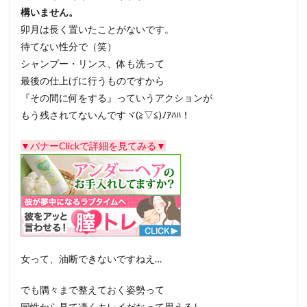
構いません。
卯月は長く置いたことがないです。
待てない性分で（笑）
シャンプー・リンス、体も洗って
最後の仕上げに行うものですから
『その間に何をする』っていうアクションが
もう残されてないんですヾ(≧▽≦)ﾉｱﾊﾊ！
▼バナーClickで詳細を見てみる▼
女って、油断できないですねえ…
でも隅々まで整えておく姿勢って
同性から見て凄くキレイだなって思えるし。