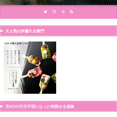
大人気の伊藤久右衛門
月¥550 行方不明になった時探せる保険