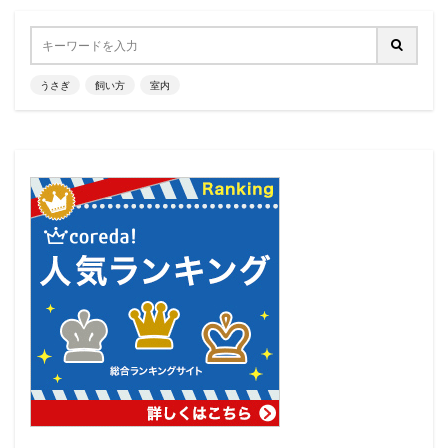
うさぎ
飼い方
室内