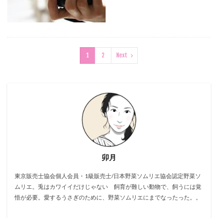
1
2
Next
卯月
東京販売士協会個人会員・1級販売士/日本野菜ソムリエ協会認定野菜ソ
ムリエ。兎はカワイイだけじゃない 飼育が難しい動物で、飼うには覚
悟が必要。愛するうさぎのために、野菜ソムリエにまでなったった。。