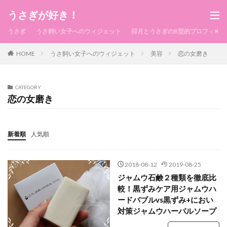
うさぎが好き！
うさぎ
うさ飼い女子へのウィジェット
卯月とうさぎのB型的プロフィール
HOME
うさ飼い女子へのウィジェット
美容
恋の女磨き
CATEGORY
恋の女磨き
新着順
人気順
2018-08-12
2019-08-25
ジャムウ石鹸２種類を徹底比
較！黒ずみケア用ジャムウハ
ードバブルvs黒ずみ+におい
対策ジャムウハーバルソープ