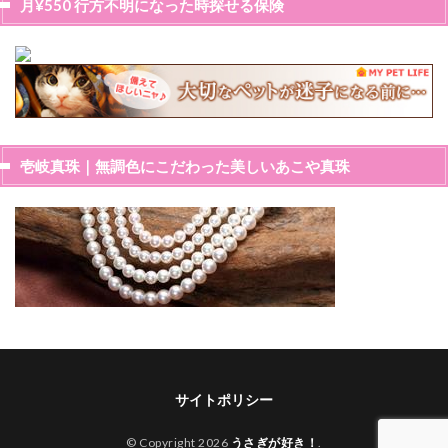
月¥550 行方不明になった時探せる保険
壱岐真珠｜無調色にこだわった美しいあこや真珠
サイトポリシー
© Copyright 2026
うさぎが好き！
.