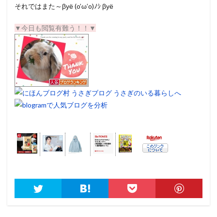
それではまた～βуё (o’ω’o)ﾉｼ βуё
▼今日も閲覧有難う！！▼