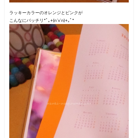
ラッキーカラーのオレンジとピンクが
こんなにバッチリ*ﾟ｡+(n´v`n)+｡ﾟ*