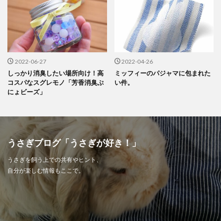
2022-06-27
2022-04-26
しっかり消臭したい場所向け！高
ミッフィーのパジャマに包まれた
コスパなスグレモノ「芳香消臭ぷ
い件。
にょビーズ」
うさぎブログ「うさぎが好き！」
うさぎを飼う上での共有やヒント、
自分が楽しむ情報もここで。