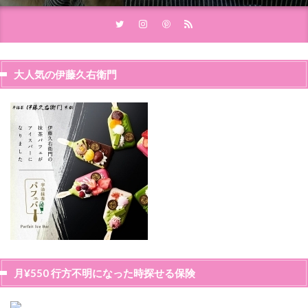
大人気の伊藤久右衛門
月¥550 行方不明になった時探せる保険