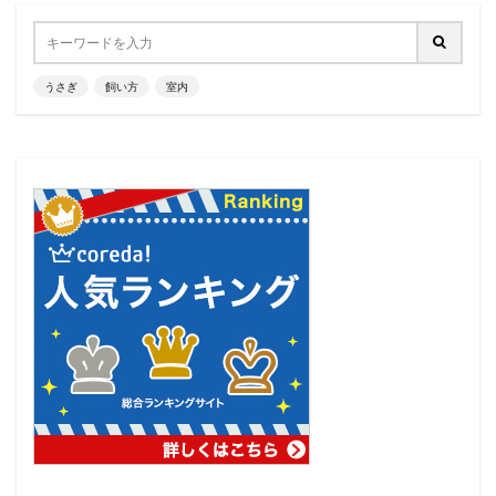
うさぎ
飼い方
室内