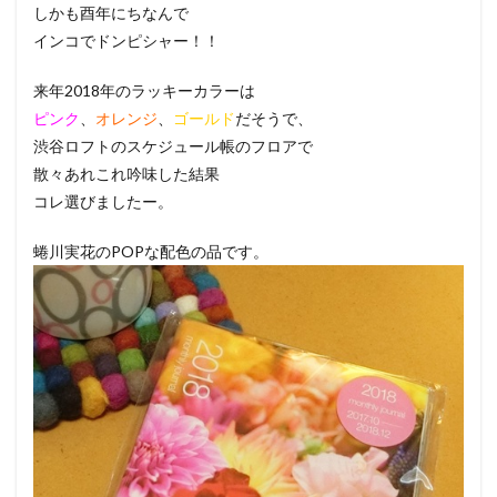
しかも酉年にちなんで
インコでドンピシャー！！
来年2018年のラッキーカラーは
ピンク
、
オレンジ
、
ゴールド
だそうで、
渋谷ロフトのスケジュール帳のフロアで
散々あれこれ吟味した結果
コレ選びましたー。
蜷川実花のPOPな配色の品です。