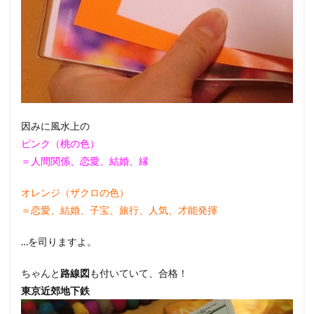
因みに風水上の
ピンク（桃の色）
＝人間関係、恋愛、結婚、縁
オレンジ（ザクロの色）
＝恋愛、結婚、子宝、旅行、人気、才能発揮
…を司りますよ。
ちゃんと
路線図
も付いていて、合格！
東京近郊地下鉄