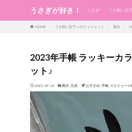
うさぎが好き！
うさぎ
うさ飼い女
うさぎの生態のこと
うさぎの食事
うさ用品
グルーミング
ケガ
今日のうさ
衣
食
住まい・暮
コスメ
健康
お稽古・レ
ギフト
日本のもの
風水
未分類
HOME
うさ飼い女子へのウィジェット
風水
2023年手帳 ラッキー
ット♪
2022-09-10
風水
,
文具
おすすめ
,
手帳
,
スケジュール