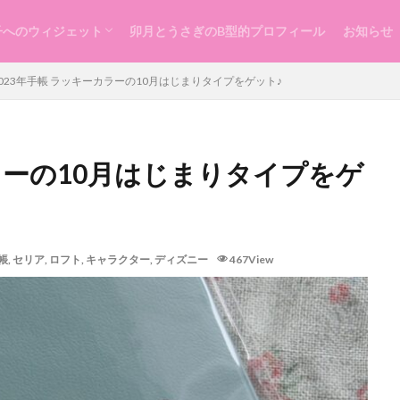
子へのウィジェット
卯月とうさぎのB型的プロフィール
お知らせ
らし
ッスン
づくり
2023年手帳 ラッキーカラーの10月はじまりタイプをゲット♪
カラーの10月はじまりタイプをゲ
帳
,
セリア
,
ロフト
,
キャラクター
,
ディズニー
467View