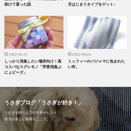
助けて貰った話
月はじまりタイプをゲット♪
2022-06-27
2022-04-26
しっかり消臭したい場所向け！高
ミッフィーのパジャマに包まれた
コスパなスグレモノ「芳香消臭ぷ
い件。
にょビーズ」
うさぎブログ「うさぎが好き！」
うさぎを飼う上での共有やヒント、
自分が楽しむ情報もここで。