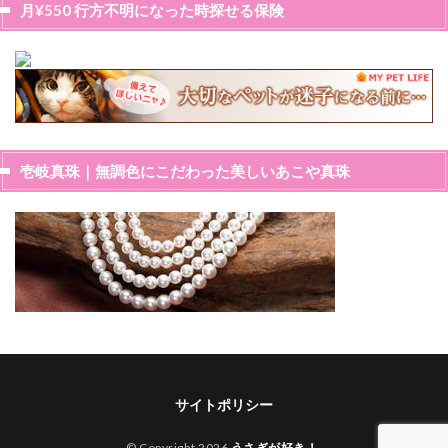
月¥550 行方不明になった時探せる保険
壱岐真珠｜無調色にこだわった美しいあこや真珠
サイトポリシー
© Copyright 2026
うさぎが好き！
.