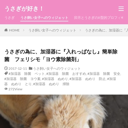
うさぎが好き！
うさぎ
うさ飼い女子へのウィジェット
卯月とうさぎのB型的プロフィール
HOME
うさ飼い女子へのウィジェット
うさぎの為に、加湿器に『
うさぎの為に、加湿器に『入れっぱなし』簡単除
菌 フェリシモ「ヨウ素除菌剤」
2017-12-11
うさ飼い女子へのウィジェット
#加湿器 除菌 ペット
,
#加湿器 除菌 おすすめ
,
#加湿器 除菌 安全
,
#加湿器 除菌 ヨウ素
,
#加湿器 ぬめり
,
#加湿器 ぬめり 防止
,
#加湿
器 ぬめり とり
,
#加湿器 ぬめり 掃除
272View