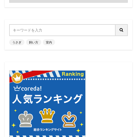
うさぎ
飼い方
室内