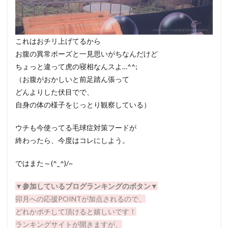
これはおチリ上げてるから
お腹の異常ポーズと一見思いがちなんだけど
ちょっと違って虎の寝相なんスよ…^^;
（お腹がおかしいと前足踏ん張って
どんよりした伏目でで、
自身の体の様子をじっとり観察している）
ウチも今使ってる毛球症対策フードが
終わったら、今度はコレにしよう。
ではまた～(^_^)/~
▼
参加しているブログランキングのボタン▼
卯月への応援POINTが加点されるので、
どれかポチして頂けると嬉しいです！
ランキングサイトが開きますが、