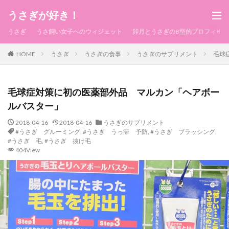
うさぎが好き！
うさぎ
うさ飼い女子へのウィジェット
卯月とうさぎのB型的プロフィール
HOME
うさぎ
うさぎの食事
うさぎのサプリメント
毛球
毛球症対策に初の医薬部外品 マルカン「ヘアボー
ルバスター」
2018-04-16
2018-04-16
うさぎのサプリメント
#うさぎ グルーミング
,
#うさぎ うっ滞 予防
,
#うさぎ ブラッシング
,
#うさぎ 毛
,
#うさぎ 抜け毛
404View