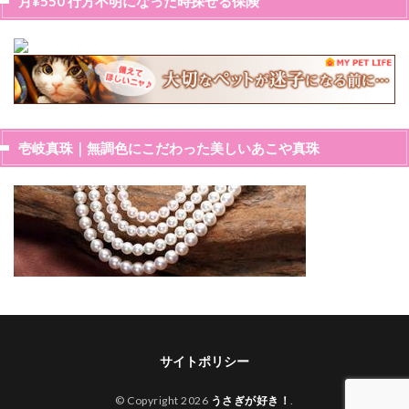
月¥550 行方不明になった時探せる保険
壱岐真珠｜無調色にこだわった美しいあこや真珠
サイトポリシー
© Copyright 2026
うさぎが好き！
.