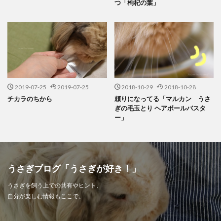
つ「枸杞の葉」
2019-07-25
2019-07-25
2018-10-29
2018-10-28
チカラのちから
頼りになってる「マルカン うさ
ぎの毛玉とり ヘアボールバスタ
ー」
うさぎブログ「うさぎが好き！」
うさぎを飼う上での共有やヒント、
自分が楽しむ情報もここで。