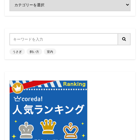
うさぎ
飼い方
室内