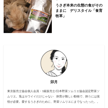
うさぎ本来の生態の食がその
ままに デリスタイル「食育
牧草」
卯月
東京販売士協会個人会員・1級販売士/日本野菜ソムリエ協会認定野菜ソ
ムリエ。兎はカワイイだけじゃない 飼育が難しい動物で、飼うには覚
悟が必要。愛するうさぎのために、野菜ソムリエにまでなったった。。