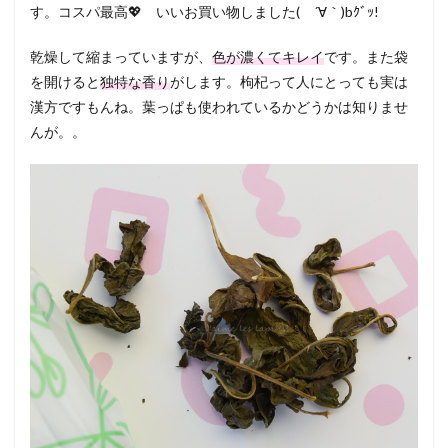
す。コスパ最高💖 いいお買い物しました( ´∀｀)bｸﾞｯ!
乾燥して縮まっていますが、
色が濃くてキレイ
です。また袋
を開けると
独特な香り
がします。枸杞って人にとっても実は
漢方ですもんね。葉っぱも使われているかどうかは知りませ
んが。。