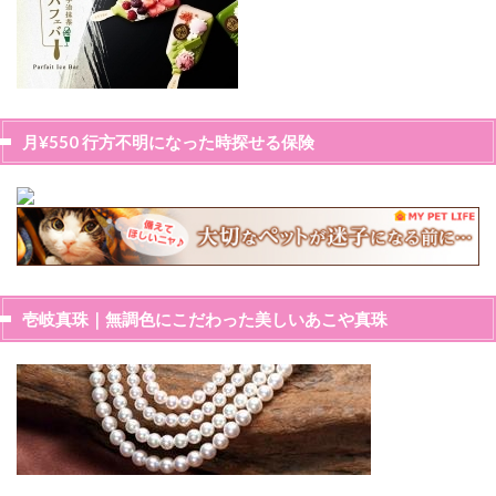
月¥550 行方不明になった時探せる保険
壱岐真珠｜無調色にこだわった美しいあこや真珠