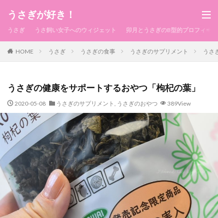
うさぎが好き！
うさぎ
うさ飼い女子へのウィジェット
卯月とうさぎのB型的プロフィール
HOME
うさぎ
うさぎの食事
うさぎのサプリメント
うさ
うさぎの健康をサポートするおやつ「枸杞の葉」
2020-05-08
うさぎのサプリメント
,
うさぎのおやつ
389View