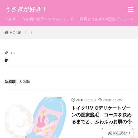
うさぎが好き！
うさぎ
うさ飼い女子へのウィジェット
卯月とうさぎのB型的プロフィール
HOME
#
TAG
#
新着順
人気順
2018-11-30
2018-11-29
トイクリVIOデリケートゾー
ンの医療脱毛 コースを決め
るまでと、ふわふわお肌の今
続きを読む