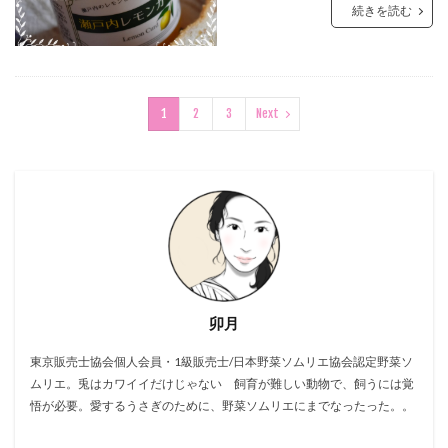
続きを読む
1
2
3
Next
卯月
東京販売士協会個人会員・1級販売士/日本野菜ソムリエ協会認定野菜ソ
ムリエ。兎はカワイイだけじゃない 飼育が難しい動物で、飼うには覚
悟が必要。愛するうさぎのために、野菜ソムリエにまでなったった。。