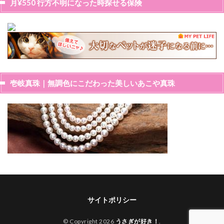
月¥550 行方不明になった時探せる保険
壱岐真珠｜無調色にこだわった美しいあこや真珠
サイトポリシー
© Copyright 2026
うさぎが好き！
.