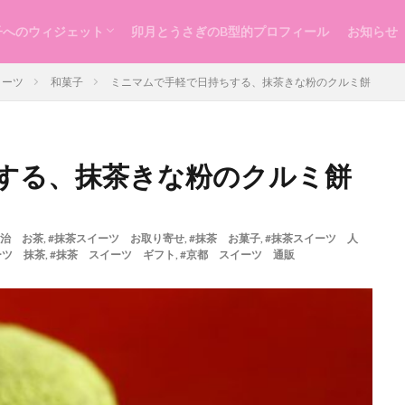
子へのウィジェット
卯月とうさぎのB型的プロフィール
お知らせ
らし
ッスン
づくり
イーツ
和菓子
ミニマムで手軽で日持ちする、抹茶きな粉のクルミ餅
する、抹茶きな粉のクルミ餅
宇治 お茶
,
#抹茶スイーツ お取り寄せ
,
#抹茶 お菓子
,
#抹茶スイーツ 人
ーツ 抹茶
,
#抹茶 スイーツ ギフト
,
#京都 スイーツ 通販