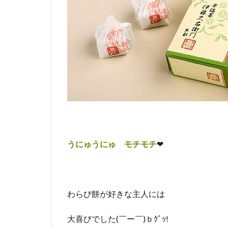
うにゅうにゅ モチモチ
❤
わらび餅が好きな主人には
大喜びでした(￣ー￣)ｂｸﾞｯ!