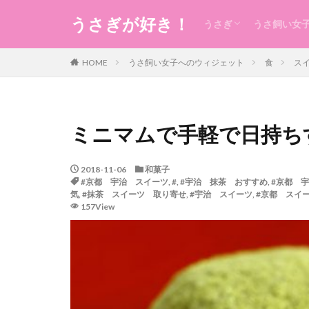
うさぎが好き！
うさぎ
うさ飼い女
うさぎの生態のこと
うさぎの食事
うさ用品
グルーミング
ケガ
今日のうさ
衣
食
住まい・暮
コスメ
健康
お稽古・レ
ギフト
日本のもの
風水
未分類
HOME
うさ飼い女子へのウィジェット
食
ス
ミニマムで手軽で日持ち
2018-11-06
和菓子
#京都 宇治 スイーツ
,
#
,
#宇治 抹茶 おすすめ
,
#京都 
気
,
#抹茶 スイーツ 取り寄せ
,
#宇治 スイーツ
,
#京都 スイ
157View