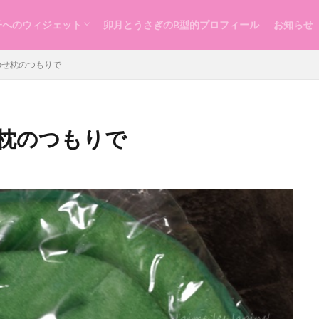
子へのウィジェット
卯月とうさぎのB型的プロフィール
お知らせ
らし
ッスン
づくり
のせ枕のつもりで
枕のつもりで