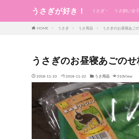
うさぎが好き！
うさぎ
うさ飼い女
うさぎの生態のこと
うさぎの食事
うさ用品
グルーミング
ケガ
今日のうさ
衣
食
住まい・暮
コスメ
健康
お稽古・レ
ギフト
日本のもの
風水
未分類
HOME
うさぎ
うさ用品
うさぎのお昼寝あご
うさぎのお昼寝あごのせ
2018-11-23
2018-11-22
うさ用品
510View