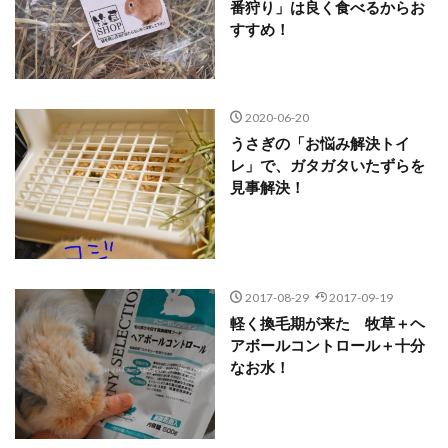
番狩り」は良く食べるからお
すすめ！
2020-06-20
うさぎの「お悩み解決トイ
レ」で、ガタガタいたずらを
見事解決！
2017-08-29
2017-09-19
軽く換毛期が来た 牧草＋ヘ
アボールコントロール＋十分
なお水！