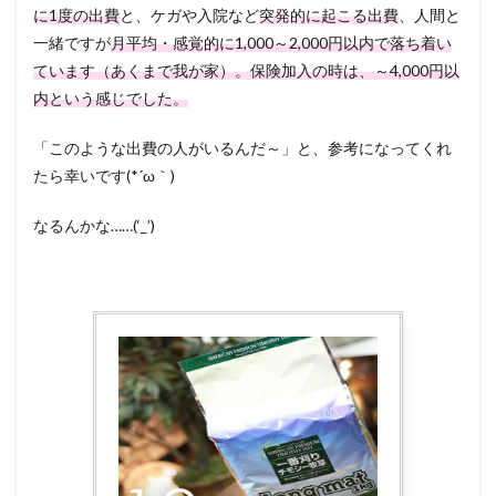
に1度の出費
と、ケガや入院など
突発的に起こる出費
、人間と
一緒ですが
月平均・感覚的に1,000～2,000円以内で落ち着い
ています（あくまで我が家）。保険加入の時は、～4,000円以
内という感じでした。
「このような出費の人がいるんだ～」と、参考になってくれ
たら幸いです(*´ω｀)
なるんかな……(‘_’)