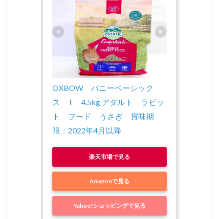
OXBOW　バニーベーシック
ス　T　4.5kg アダルト　ラビッ
ト　フード　うさぎ　賞味期
限：2022年4月以降
楽天市場で見る
Amazonで見る
Yahoo!ショッピングで見る