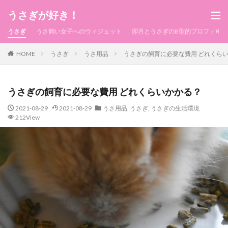
うさぎが好き！
うさぎ
うさ飼い女子へのウィジェット
卯月とうさぎのB型的プロフィール
HOME
うさぎ
うさ用品
うさぎの飼育に必要な費用 どれくら
うさぎの飼育に必要な費用 どれくらいかかる？
2021-08-29
2021-08-29
うさ用品
,
うさぎ
,
うさぎの生活環境
212View