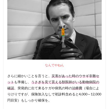
なんでやねん
さらに細かいことを言うと、
災害があった時のウサギ非難セ
ット
も準備し、
うさぎを見て貰える獣医師がいる動物病院の
確認
、突発的に出て来るケガや病気の時の
治療費
（場合によ
りけりですが、保険加入なしで初診料含めると4,000～12,000
円目安）もしっかり確保を。