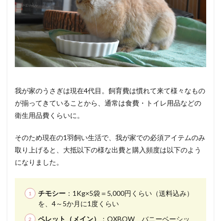
我が家のうさぎは現在4代目。飼育費は慣れて来て様々なもの
が揃ってきていることから、通常は食費・トイレ用品などの
衛生用品費くらいに。
そのため現在の1羽飼い生活で、我が家での必須アイテムのみ
取り上げると、大抵以下の様な出費と購入頻度は以下のよう
になりました。
チモシー
：1Kg×5袋＝5,000円くらい（送料込み）
を、4～5か月に1度くらい
ペレット（メイン）
：OXBOW バニーベーシッ