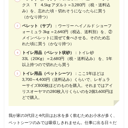
クス T 4.5kg アダルト＝3,280円 （税・送料込
み）を、忘れた頃・切れそうになったらに買う
（かなり持つ）
ペレット（サブ）
：ウーリー ヘイノルド ショーフ
ォーミュラ 3kg ＝2,640円（税込、送料別）を、②
メインペレットに混ぜて食べさせる。そのため忘
れた頃に買う（かなり持つ）
トイレ用品（ペレット状砂）
：トイレ砂
33L（20Kg）＝2,680円 （税・送料込み） を、1年
以上持つので切れたら買う
トイレ用品（ペットシーツ）
：ここ1年ほどは
3,700～4,400円（送料込み）くらいで、レギュラ
ーサイズ800枚ほどのものを購入。それまではアイ
リスオーヤマの280枚入りくらいのを2個3,600円ほ
どで購入。
我が家の3代目と4代目はお水を多く飲むためお小水が多く、
ペットシーツのみでは吸収しきれません。仕事に出る日々だ