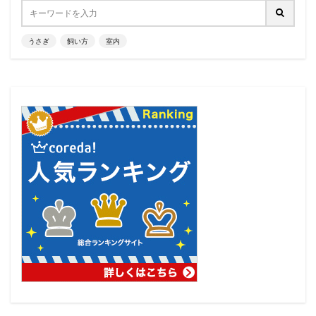
うさぎ
飼い方
室内