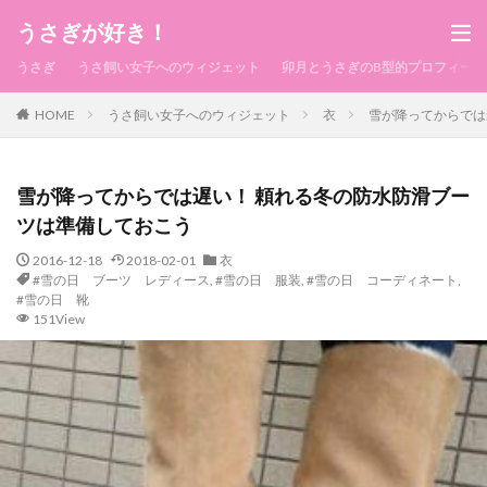
うさぎが好き！
うさぎ
うさ飼い女子へのウィジェット
卯月とうさぎのB型的プロフィール
HOME
うさ飼い女子へのウィジェット
衣
雪が降ってからでは
雪が降ってからでは遅い！ 頼れる冬の防水防滑ブー
ツは準備しておこう
2016-12-18
2018-02-01
衣
#雪の日 ブーツ レディース
,
#雪の日 服装
,
#雪の日 コーディネート
,
#雪の日 靴
151View