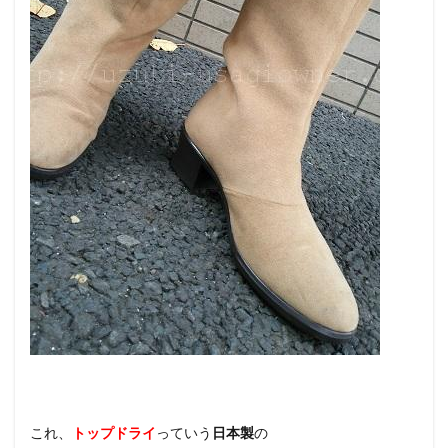
これ、
トップドライ
っていう
日本製
の