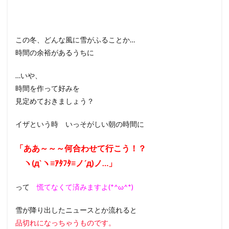
この冬、どんな風に雪がふることか…
時間の余裕があるうちに
…いや、
時間を作って好みを
見定めておきましょう？
イザという時 いっそがしい朝の時間に
「ああ～～～何合わせて行こう！？
ヽ(д`ヽ≡ｱﾀﾌﾀ≡ノ´д)ノ…」
って
慌てなくて済みますよ(*^ω^*)
雪が降り出したニュースとか流れると
品切れになっちゃうものです。