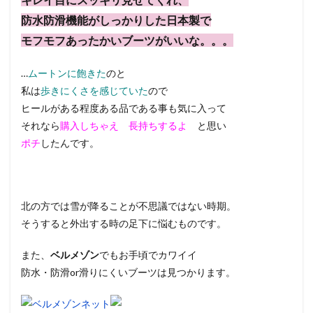
防水防滑機能がしっかりした日本製で
モフモフあったかいブーツがいいな。。。
…
ムートンに飽きた
のと
私は
歩きにくさを感じていた
ので
ヒールがある程度ある品である事も気に入って
それなら
購入しちゃえ 長持ちするよ
と思い
ポチ
したんです。
北の方では雪が降ることが不思議ではない時期。
そうすると外出する時の足下に悩むものです。
また、
ベルメゾン
でもお手頃でカワイイ
防水・防滑or滑りにくいブーツは見つかります。