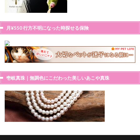
月¥550 行方不明になった時探せる保険
壱岐真珠｜無調色にこだわった美しいあこや真珠