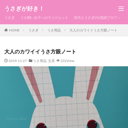
うさぎが好き！
うさぎ
うさ飼い女子へのウィジェット
卯月とうさぎのB型的プロフィール
HOME
うさぎ
うさ用品
大人のカワイイうさ方眼ノート
大人のカワイイうさ方眼ノート
2019-11-27
うさ用品
,
文具
232View