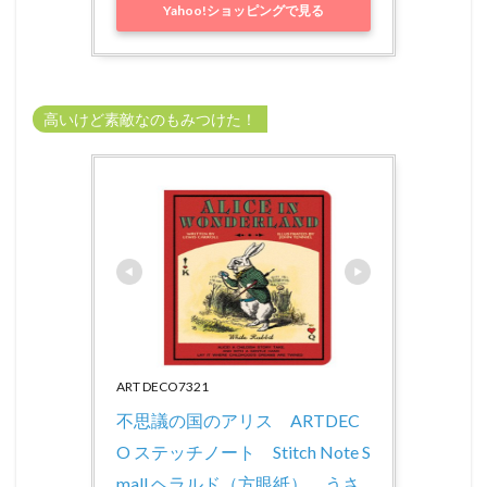
Yahoo!ショッピングで見る
高いけど素敵なのもみつけた！
ART DECO7321
不思議の国のアリス　ARTDEC
O ステッチノート　Stitch Note S
mall ヘラルド（方眼紙）　うさ