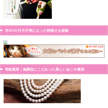
月¥550 行方不明になった時探せる保険
壱岐真珠｜無調色にこだわった美しいあこや真珠