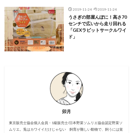
2019-11-24
2019-11-24
うさぎの部屋んぽに！高さ70
センチで広いから走り回れる
「GEXラビットサークルワイ
ド」
卯月
東京販売士協会個人会員・1級販売士/日本野菜ソムリエ協会認定野菜ソ
ムリエ。兎はカワイイだけじゃない 飼育が難しい動物で、飼うには覚