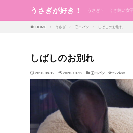
うさぎが好き！
うさぎ
うさ飼い女
うさぎの生態のこと
うさぎの食事
うさ用品
グルーミング
ケガ
今日のうさ
衣
食
住まい・暮
コスメ
健康
お稽古・レ
ギフト
日本のもの
風水
未分類
HOME
うさぎ
②コパン
しばしのお別れ
しばしのお別れ
2010-08-12
2020-10-22
②コパン
52View