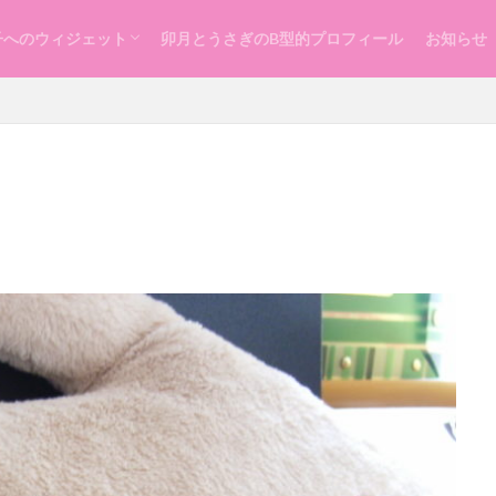
子へのウィジェット
卯月とうさぎのB型的プロフィール
お知らせ
らし
ッスン
づくり