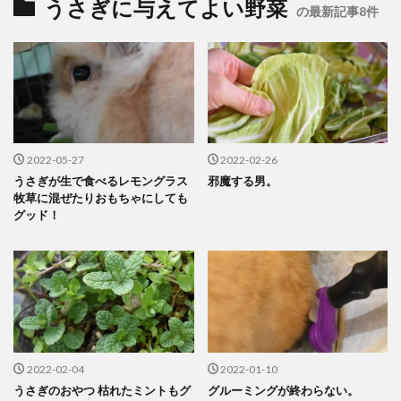
うさぎに与えてよい野菜
の最新記事8件
2022-05-27
2022-02-26
うさぎが生で食べるレモングラス
邪魔する男。
牧草に混ぜたりおもちゃにしても
グッド！
2022-02-04
2022-01-10
うさぎのおやつ 枯れたミントもグ
グルーミングが終わらない。