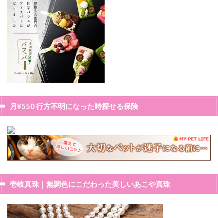
月¥550 行方不明になった時探せる保険
壱岐真珠｜無調色にこだわった美しいあこや真珠