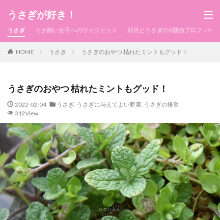
うさぎが好き！
うさぎ
うさ飼い女子へのウィジェット
卯月とうさぎのB型的プロフィール
HOME
うさぎ
うさぎのおやつ 枯れたミントもグッド！
うさぎのおやつ 枯れたミントもグッド！
2022-02-04
うさぎ
,
うさぎに与えてよい野菜
,
うさぎの排泄
312View