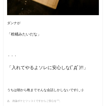
ダンナが
「棺桶みたいだな」
・・・
「入れてやるよソレに安心しな(ﾟДﾟ)!!」
うちは朝から晩までそんな会話しかしないです(-_-;)
あ 勿論ボケとツッコミですからご安心を^^;