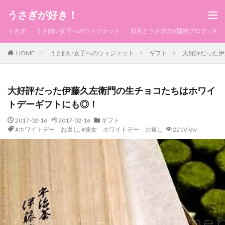
うさぎが好き！
うさぎ
うさ飼い女子へのウィジェット
卯月とうさぎのB型的プロフィール
HOME
うさ飼い女子へのウィジェット
ギフト
大好評だった伊
大好評だった伊藤久左衛門の生チョコたちはホワイ
トデーギフトにも◎！
2017-02-16
2017-02-16
ギフト
#ホワイトデー お返し
,
#彼女 ホワイトデー お返し
221View