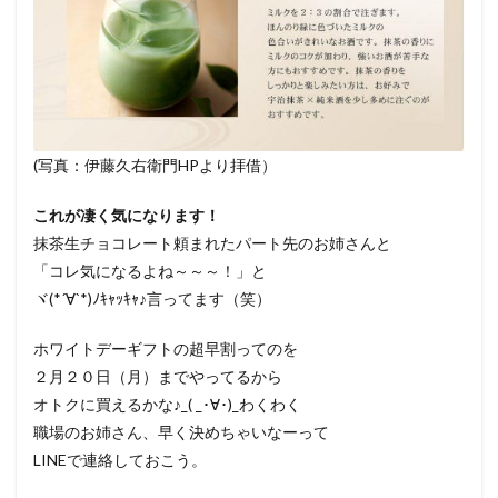
(写真：伊藤久右衛門HPより拝借）
これが凄く気になります！
抹茶生チョコレート頼まれたパート先のお姉さんと
「コレ気になるよね～～～！」と
ヾ(*´∀`*)ﾉｷｬｯｷｬ♪言ってます（笑）
ホワイトデーギフトの超早割ってのを
２月２０日（月）までやってるから
オトクに買えるかな♪_( _･∀･)_わくわく
職場のお姉さん、早く決めちゃいなーって
LINEで連絡しておこう。