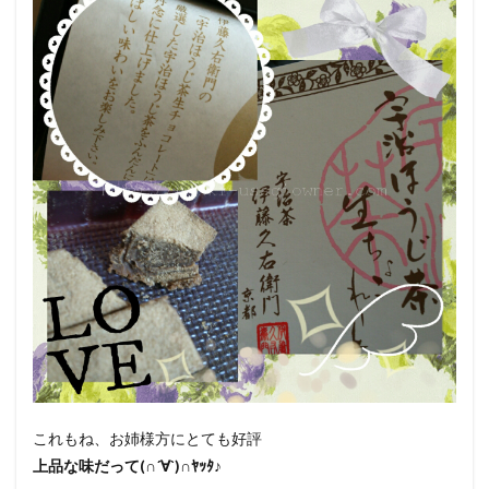
これもね、お姉様方にとても好評
上品な味だって(∩´∀`)∩ﾔｯﾀ♪