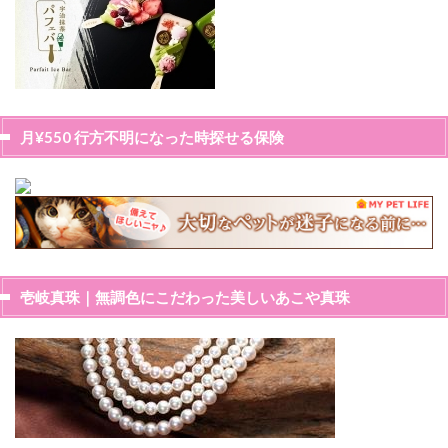
月¥550 行方不明になった時探せる保険
壱岐真珠｜無調色にこだわった美しいあこや真珠