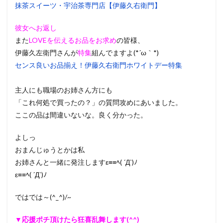
抹茶スイーツ・宇治茶専門店【伊藤久右衛門】
彼女へお返し
また
LOVEを伝えるお品をお求め
の皆様、
伊藤久左衛門さんが
特集
組んでますよ(*´ω｀*)
センス良いお品揃え！伊藤久右衛門ホワイトデー特集
主人にも職場のお姉さん方にも
「これ何処で買ったの？」の質問攻めにあいました。
ここの品は間違いないな。良く分かった。
よしっ
おまんじゅうとかは私
お姉さんと一緒に発注しますε≡≡ﾍ( ´Д`)ﾉ
ε≡≡ﾍ( ´Д`)ﾉ
ではでは～(^_^)/~
▼応援ポチ頂けたら狂喜乱舞します(^^)