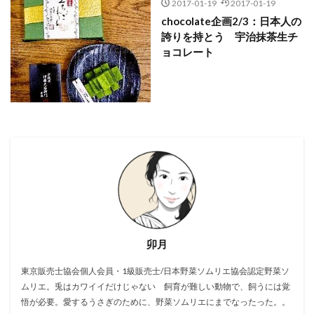
2017-01-19
2017-01-19
chocolate企画2/3：日本人の
誇りを持とう 宇治抹茶生チ
ョコレート
卯月
東京販売士協会個人会員・1級販売士/日本野菜ソムリエ協会認定野菜ソ
ムリエ。兎はカワイイだけじゃない 飼育が難しい動物で、飼うには覚
悟が必要。愛するうさぎのために、野菜ソムリエにまでなったった。。