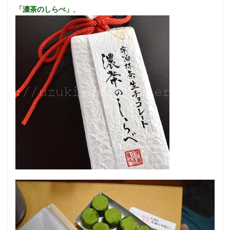
「濃茶のしらべ」
。