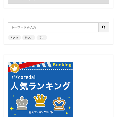
うさぎ
飼い方
室内