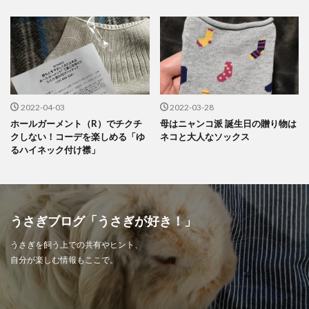
2022-04-03
2022-03-28
ホールガーメント（R）でチクチ
母はニャンコ派 誕生日の贈り物は
クしない！コーデを楽しめる「ゆ
ネコと大人なソックス
るハイネック付け襟」
うさぎブログ「うさぎが好き！」
うさぎを飼う上での共有やヒント、
自分が楽しむ情報もここで。