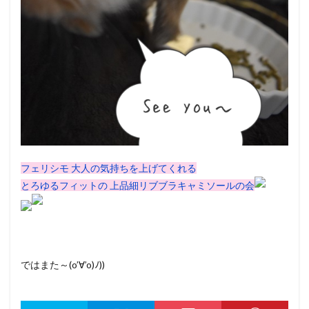
フェリシモ 大人の気持ちを上げてくれる
とろゆるフィットの 上品細リブブラキャミソールの会
ではまた～(o’∀’o)ﾉ))