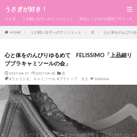
うさぎが好き！
うさぎ
うさ飼い女子へのウィジェット
卯月とうさぎのB型的プロフィール
HOME
うさ飼い女子へのウィジェット
衣
心と体をのんびりゆる
心と体をのんびりゆるめて FELISSIMO「上品細リ
ブブラキャミソールの会」
2017-04-17
2017-04-18
衣
#フェリシモ キャミソール
,
#ブラトップ 大人
166View