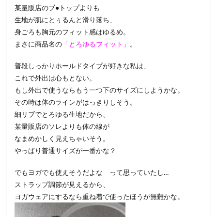
某量販店のブ●トップよりも
生地が肌にとぅるんと滑り落ち、
身ごろも胸元のフィット感はゆるめ。
まさに商品名の
「とろゆるフィット」
。
普段しっかりホールドタイプが好きな私は、
これで外出は心もとない。
もし外出で使うならもう一つ下のサイズにしようかな。
その時は体のラインがはっきりしそう。
細リブでとろゆる生地だから、
某量販店のソレよりも体の線が
なまめかしく見えちゃいそう。
やっぱり普通サイズが一番かな？
でもヨガでも使えそうだよな って思っていたし…
ストラップ調節が見えるから、
ヨガウェアにするなら重ね着で使ったほうが無難かな。