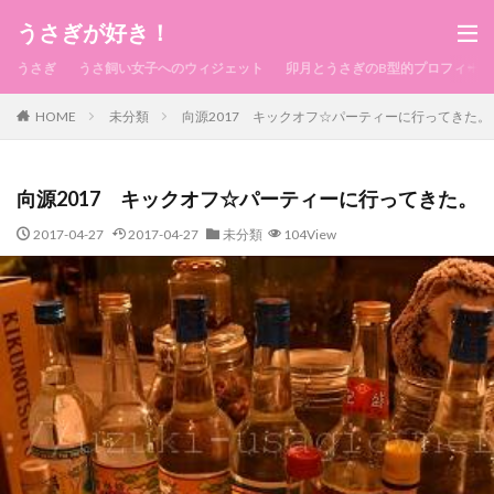
うさぎが好き！
うさぎ
うさ飼い女子へのウィジェット
卯月とうさぎのB型的プロフィール
HOME
未分類
向源2017 キックオフ☆パーティーに行ってきた。
向源2017 キックオフ☆パーティーに行ってきた。
2017-04-27
2017-04-27
未分類
104View