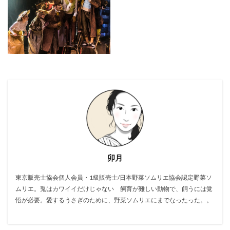
卯月
東京販売士協会個人会員・1級販売士/日本野菜ソムリエ協会認定野菜ソ
ムリエ。兎はカワイイだけじゃない 飼育が難しい動物で、飼うには覚
悟が必要。愛するうさぎのために、野菜ソムリエにまでなったった。。