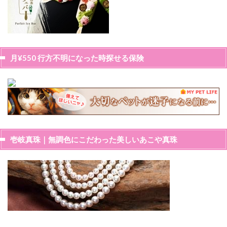
月¥550 行方不明になった時探せる保険
壱岐真珠｜無調色にこだわった美しいあこや真珠