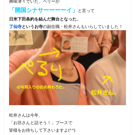
興味津々でいた、ペリーが
「開国シナサーーーーイ」
と言って
日米下田条約を結んだ舞台となった、
了仙寺
というお寺
の副住職・松井さんもいらしていました！
松井さんは今年、
「お坊さんと話そう！」ブースで
皆様をお待ちして下さいますよ(^^)