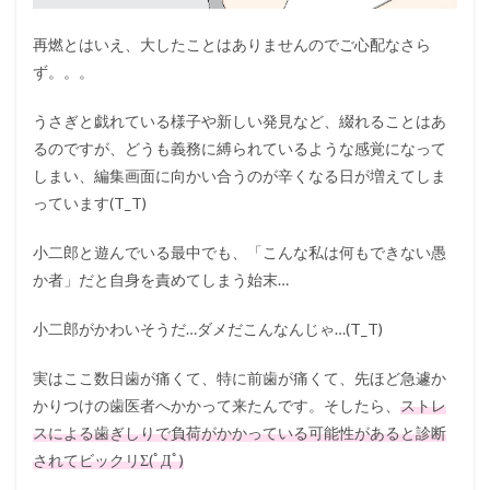
再燃とはいえ、大したことはありませんのでご心配なさら
ず。。。
うさぎと戯れている様子や新しい発見など、綴れることはあ
るのですが、どうも義務に縛られているような感覚になって
しまい、編集画面に向かい合うのが辛くなる日が増えてしま
っています(T_T)
小二郎と遊んでいる最中でも、「こんな私は何もできない愚
か者」だと自身を責めてしまう始末…
小二郎がかわいそうだ…ダメだこんなんじゃ…(T_T)
実はここ数日歯が痛くて、特に前歯が痛くて、先ほど急遽か
かりつけの歯医者へかかって来たんです。そしたら、
ストレ
スによる歯ぎしりで負荷がかかっている可能性があると診断
されてビックリΣ(ﾟДﾟ)