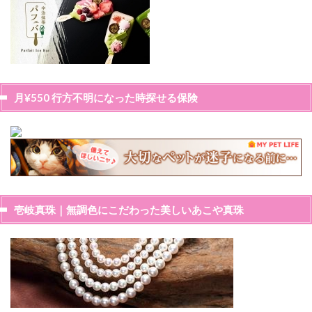
月¥550 行方不明になった時探せる保険
壱岐真珠｜無調色にこだわった美しいあこや真珠