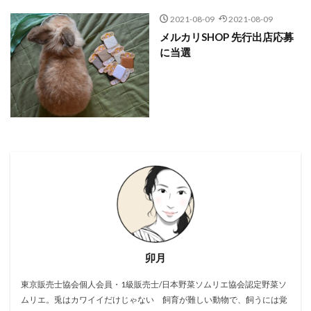
2021-08-09
2021-08-09
メルカリSHOP 先行出店応募
に当選
卯月
東京販売士協会個人会員・1級販売士/日本野菜ソムリエ協会認定野菜ソ
ムリエ。兎はカワイイだけじゃない 飼育が難しい動物で、飼うには覚