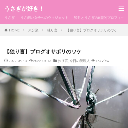
うさぎが好き！
うさぎ
うさ飼い女子へのウィジェット
卯月とうさぎのB型的プロフィール
HOME
未分類
独り言
【独り言】ブログオサボリのワケ
【独り言】ブログオサボリのワケ
2022-05-13
2022-05-13
独り言
,
今日の管理人
167View