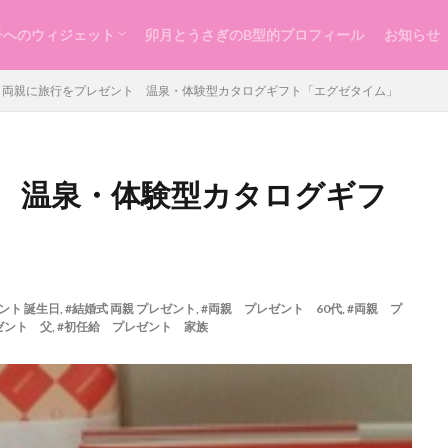
子へのウィジェット
卯月とうさぎのB型的プロフィール
お知らせ
らし
ッスン
づくり
両親に旅行をプレゼント 温泉・体験型カタログギフト「エグゼタイム」
 温泉・体験型カタログギフ
ント 誕生日
,
#結婚式 両親 プレゼント
,
#両親 プレゼント 60代
,
#両親 プ
ゼント 父
,
#初任給 プレゼント 家族