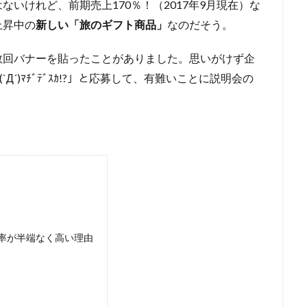
ないけれど、前期売上170％！（2017年9月現在）な
上昇中の
新しい「旅のギフト商品」
なのだそう。
数回バナーを貼ったことがありました。思いがけず企
´)ﾏﾁﾞﾃﾞｽｶ!?」と応募して、有難いことに説明会の
率が半端なく高い理由