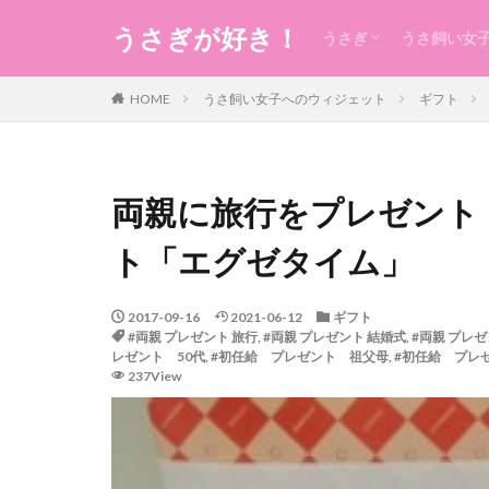
うさぎが好き！
うさぎ
うさ飼い女
うさぎの生態のこと
うさぎの食事
うさ用品
グルーミング
ケガ
今日のうさ
衣
食
住まい・暮
コスメ
健康
お稽古・レ
ギフト
日本のもの
風水
未分類
HOME
うさ飼い女子へのウィジェット
ギフト
両親に旅行をプレゼント
ト「エグゼタイム」
2017-09-16
2021-06-12
ギフト
#両親 プレゼント 旅行
,
#両親 プレゼント 結婚式
,
#両親 プレゼ
レゼント 50代
,
#初任給 プレゼント 祖父母
,
#初任給 プレ
237View